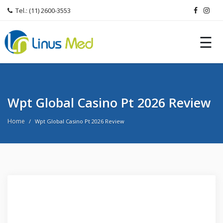
×
Tel.: (11) 2600-3553
☰
Wpt Global Casino Pt 2026 Review
Home
Wpt Global Casino Pt 2026 Review