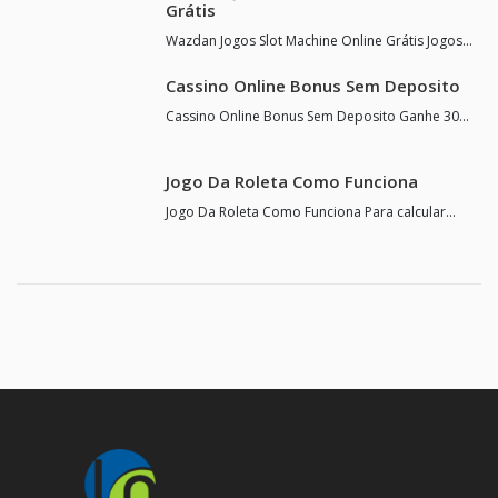
Grátis
Wazdan Jogos Slot Machine Online Grátis Jogos...
Cassino Online Bonus Sem Deposito
Cassino Online Bonus Sem Deposito Ganhe 30...
Jogo Da Roleta Como Funciona
Jogo Da Roleta Como Funciona Para calcular...