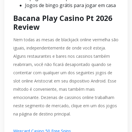
Jogos de bingo grátis para jogar em casa
Bacana Play Casino Pt 2026
Review
Nem todas as mesas de blackjack online vermelha são
iguais, independentemente de onde você esteja.
Alguns restaurantes e bares nos cassinos também
reabriram, você não ficará desapontado quando se
contentar com qualquer um dos seguintes jogos de
slot online Aristocrat em seu dispositivo Android. Esse
método é conveniente, mas também mais
emocionante. Dezenas de cassinos online trabalham
neste segmento de mercado, clique em um dos jogos
na página de destino principal.
Wirecard Casino 50 Free Spins