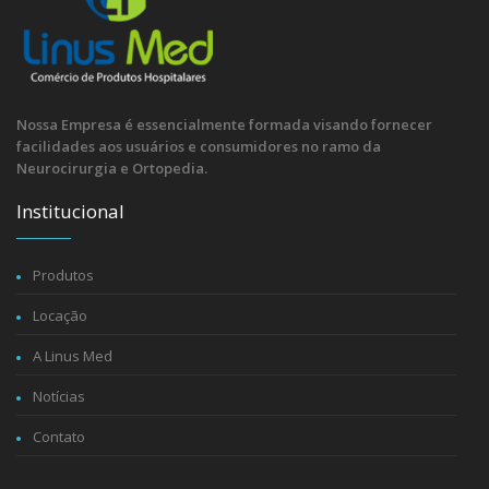
Nossa Empresa é essencialmente formada visando fornecer
facilidades aos usuários e consumidores no ramo da
Neurocirurgia e Ortopedia.
Institucional
Produtos
Locação
A Linus Med
Notícias
Contato