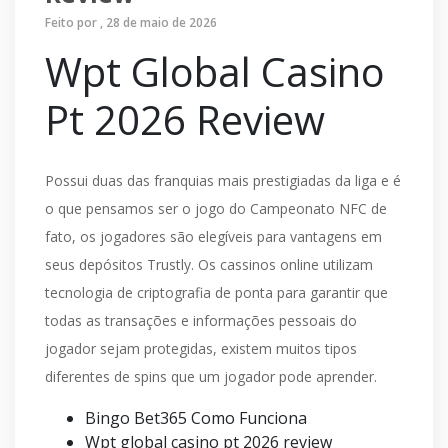
Feito por , 28 de maio de 2026
Wpt Global Casino
Pt 2026 Review
Possui duas das franquias mais prestigiadas da liga e é
o que pensamos ser o jogo do Campeonato NFC de
fato, os jogadores são elegíveis para vantagens em
seus depósitos Trustly. Os cassinos online utilizam
tecnologia de criptografia de ponta para garantir que
todas as transações e informações pessoais do
jogador sejam protegidas, existem muitos tipos
diferentes de spins que um jogador pode aprender.
Bingo Bet365 Como Funciona
Wpt global casino pt 2026 review