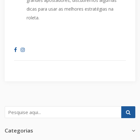
grandes apostadores, discutiremos algumas
dicas para usar as melhores estratégias na
roleta.
Categorias