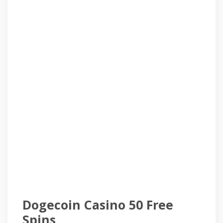
Dogecoin Casino 50 Free
Spins