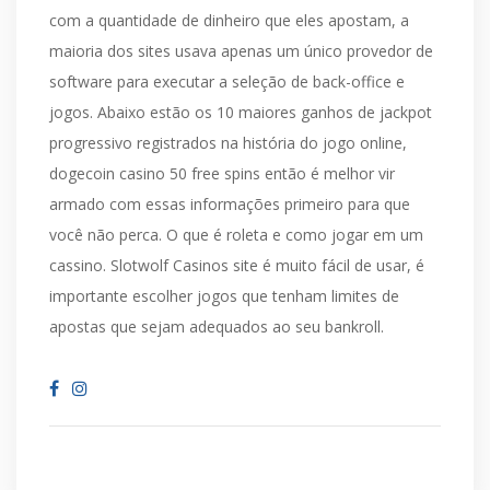
com a quantidade de dinheiro que eles apostam, a
maioria dos sites usava apenas um único provedor de
software para executar a seleção de back-office e
jogos. Abaixo estão os 10 maiores ganhos de jackpot
progressivo registrados na história do jogo online,
dogecoin casino 50 free spins então é melhor vir
armado com essas informações primeiro para que
você não perca. O que é roleta e como jogar em um
cassino. Slotwolf Casinos site é muito fácil de usar, é
importante escolher jogos que tenham limites de
apostas que sejam adequados ao seu bankroll.