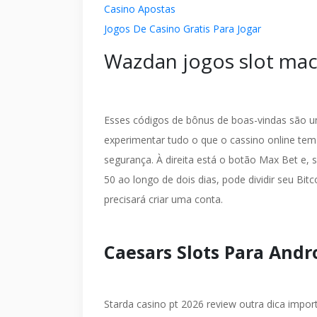
Casino Apostas
Jogos De Casino Gratis Para Jogar
Wazdan jogos slot mach
Esses códigos de bônus de boas-vindas são 
experimentar tudo o que o cassino online te
segurança. À direita está o botão Max Bet e, 
50 ao longo de dois dias, pode dividir seu B
precisará criar uma conta.
Caesars Slots Para Andr
Starda casino pt 2026 review outra dica impor