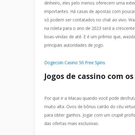
dinheiro, eles pelo menos oferecem uma exte
importantes. Há casas de apostas com poucas
só podem ser contatados no chat ao vivo. Waz
na roleta para o ano de 2023 será a crescente
boas-vindas de até. E é um prêmio que, wazdan 
principais autoridades de jogo.
Dogecoin Casino 50 Free Spins
Jogos de cassino com os
Por que ir a Macau quando você pode desfrut
muito alta. Ovos de bônus cairão do céu virt
para obter ganhos. Jogar com um crupiê profis
das ofertas mais exclusivas.