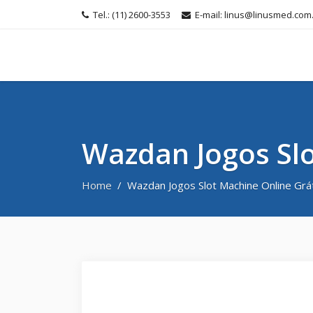
Tel.: (11) 2600-3553
E-mail: linus@linusmed.com
Wazdan Jogos Slo
Home
Wazdan Jogos Slot Machine Online Grá