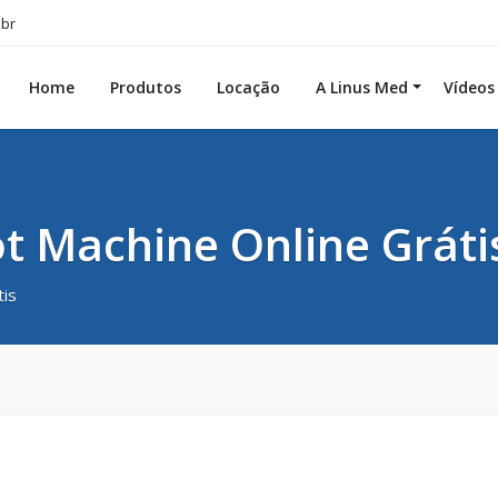
.br
Home
Produtos
Locação
A Linus Med
Vídeos
t Machine Online Gráti
tis