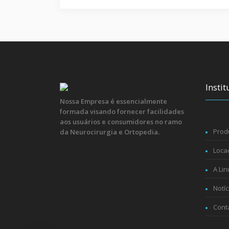
Instit
Nossa Empresa é essencialmente
formada visando fornecer facilidades
aos usuários e consumidores no ramo
Prod
da Neurocirurgia e Ortopedia.
Loca
A Li
Notíc
Cont