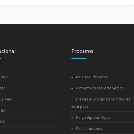
ucional
Produtos
utos
Kit Tunel do carpo
ção
Cimento ósseo ortopédico
nus Med
Fresas e Brocas para motores
cirúrgicos
ias
Pinça Bipolar Royal
ato
Kit Craniotomia