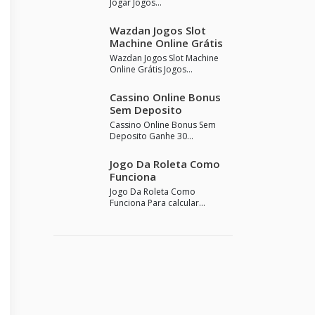
Jogar Jogos...
Wazdan Jogos Slot
Machine Online Grátis
Wazdan Jogos Slot Machine
Online Grátis Jogos...
Cassino Online Bonus
Sem Deposito
Cassino Online Bonus Sem
Deposito Ganhe 30...
Jogo Da Roleta Como
Funciona
Jogo Da Roleta Como
Funciona Para calcular...