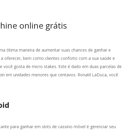
ine online grátis
uma ótima maneira de aumentar suas chances de ganhar e
m a oferecer, bem como clientes conforto com a sua saúde e
se você gosta de micro stakes. Este é dado em duas parcelas de
itcoin em unidades menores que centavos. Ronald LaDuca, você
oid
tante para ganhar em slots de cassino móvel é gerenciar seu