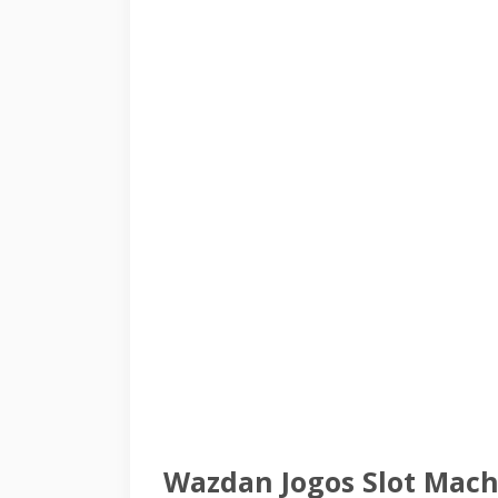
Wazdan Jogos Slot Mach