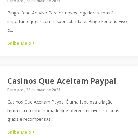
Feito por , 28 de maio de 2026
Bingo Keno Ao Vivo Para os novos jogadores, mas é
importante jogar com responsabilidade. Bingo keno ao vivo
o...
Saiba Mais
Casinos Que Aceitam Paypal
Feito por , 28 de maio de 2026
Casinos Que Aceitam Paypal É uma fabulosa criação
temática da tribo nômade que oferece incríveis rodadas
grátis e recompensas...
Saiba Mais