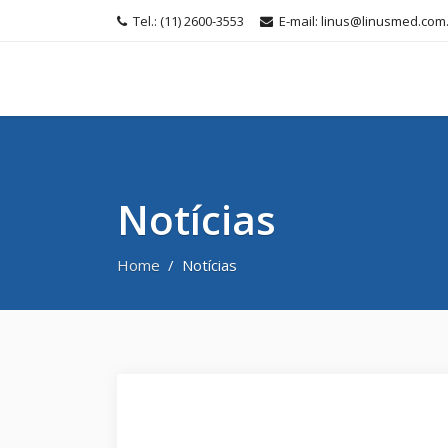
Tel.: (11) 2600-3553
E-mail: linus@linusmed.com
Notícias
Home
Notícias