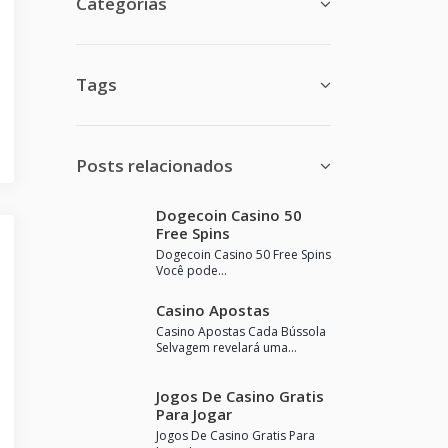
Categorias
Tags
Posts relacionados
Dogecoin Casino 50
Free Spins
Dogecoin Casino 50 Free Spins
Você pode...
Casino Apostas
Casino Apostas Cada Bússola
Selvagem revelará uma...
Jogos De Casino Gratis
Para Jogar
Jogos De Casino Gratis Para