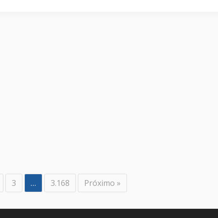
3
…
3.168
Próximo »