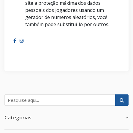
site a proteção máxima dos dados
pessoais dos jogadores usando um
gerador de números aleatórios, você
também pode substituí-lo por outros.
Categorias