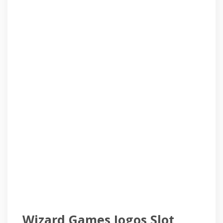
Wizard Games Jogos Slot