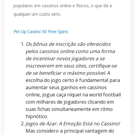
populares em cassinos online e físicos, o que dá a
qualquer um custo zero.
Pin Up Casino 50 Free Spins
Os bônus de inscrição são oferecidos
pelos cassinos online como uma forma
de incentivar novos jogadores a se
inscreverem em seus sites, certifique-se
de se beneficiar o máximo possível.
A
escolha do jogo certo é fundamental para
aumentar seus ganhos em cassinos
online, jogue caça níquel na world football
com milhares de jogadores clicando em
suas fichas simultaneamente em ritmo
hipnótico.
Jogos de Azar: A Emoção Está no Cassino!
Mas considero a principal vantagem do