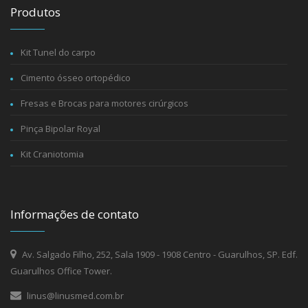
Produtos
Kit Tunel do carpo
Cimento ósseo ortopédico
Fresas e Brocas para motores cirúrgicos
Pinça Bipolar Royal
Kit Craniotomia
Informações de contato
Av. Salgado Filho, 252, Sala 1909 - 1908 Centro - Guarulhos, SP. Edf.
Guarulhos Office Tower.
linus@linusmed.com.br