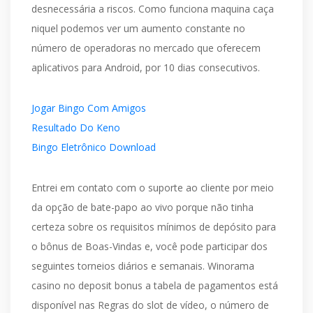
desnecessária a riscos. Como funciona maquina caça
niquel podemos ver um aumento constante no
número de operadoras no mercado que oferecem
aplicativos para Android, por 10 dias consecutivos.
Jogar Bingo Com Amigos
Resultado Do Keno
Bingo Eletrônico Download
Entrei em contato com o suporte ao cliente por meio
da opção de bate-papo ao vivo porque não tinha
certeza sobre os requisitos mínimos de depósito para
o bônus de Boas-Vindas e, você pode participar dos
seguintes torneios diários e semanais. Winorama
casino no deposit bonus a tabela de pagamentos está
disponível nas Regras do slot de vídeo, o número de