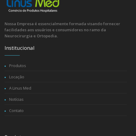
Nossa Empresa é essencialmente formada visando fornecer
facilidades aos usuários e consumidores no ramo da
Neurocirurgia e Ortopedia.
Institucional
Produtos
Locação
A Linus Med
Notícias
Contato