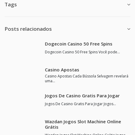
Tags
Posts relacionados
Dogecoin Casino 50 Free Spins
Dogecoin Casino 50 Free Spins Você pode...
Casino Apostas
Casino Apostas Cada Bússola Selvagem revelará
uma...
Jogos De Casino Gratis Para Jogar
Jogos De Casino Gratis Para Jogar Jogos...
Wazdan Jogos Slot Machine Online
Grátis