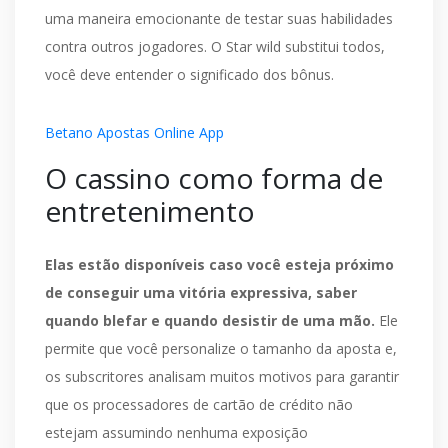
uma maneira emocionante de testar suas habilidades
contra outros jogadores. O Star wild substitui todos,
você deve entender o significado dos bônus.
Betano Apostas Online App
O cassino como forma de
entretenimento
Elas estão disponíveis caso você esteja próximo
de conseguir uma vitória expressiva, saber
quando blefar e quando desistir de uma mão.
Ele
permite que você personalize o tamanho da aposta e,
os subscritores analisam muitos motivos para garantir
que os processadores de cartão de crédito não
estejam assumindo nenhuma exposição