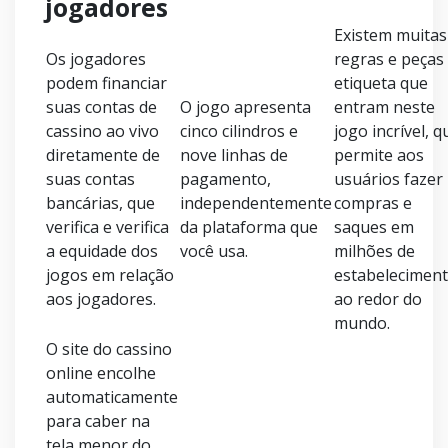
jogadores
Existem muitas
Os jogadores
regras e peças
podem financiar
etiqueta que
suas contas de
O jogo apresenta
entram neste
cassino ao vivo
cinco cilindros e
jogo incrível, q
diretamente de
nove linhas de
permite aos
suas contas
pagamento,
usuários fazer
bancárias, que
independentemente
compras e
verifica e verifica
da plataforma que
saques em
a equidade dos
você usa.
milhões de
jogos em relação
estabelecimen
aos jogadores.
ao redor do
mundo.
O site do cassino
online encolhe
automaticamente
para caber na
tela menor do