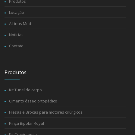
Produtos
Locação
A Linus Med
Notícias
Contato
Produtos
Kit Tunel do carpo
Cimento ósseo ortopédico
Fresas e Brocas para motores cirúrgicos
Pinça Bipolar Royal
Kit Craniotomia