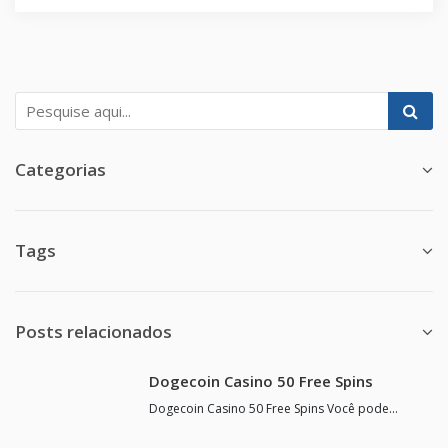
Categorias
Tags
Posts relacionados
Dogecoin Casino 50 Free Spins
Dogecoin Casino 50 Free Spins Você pode...