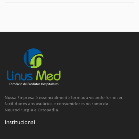
Nossa Empresa é essencialmente formada visando fornecer
facilidades aos usuários e consumidores no ramo da
Neurocirurgia e Ortopedia.
Institucional