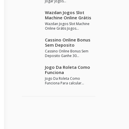
Jogar Jogos...
Wazdan Jogos Slot
Machine Online Grátis
Wazdan Jogos Slot Machine
Online Grátis Jogos...
Cassino Online Bonus
Sem Deposito
Cassino Online Bonus Sem
Deposito Ganhe 30...
Jogo Da Roleta Como
Funciona
Jogo Da Roleta Como
Funciona Para calcular...