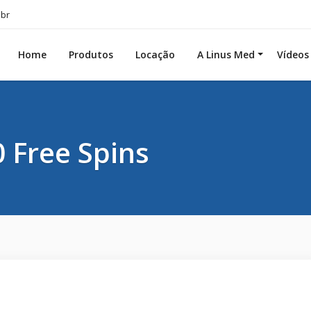
.br
Home
Produtos
Locação
A Linus Med
Vídeos
 Free Spins