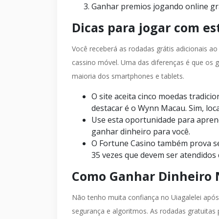
Ganhar premios jogando online gra
Dicas para jogar com es
Você receberá as rodadas grátis adicionais ao
cassino móvel. Uma das diferenças é que os 
maioria dos smartphones e tablets.
O site aceita cinco moedas tradici
destacar é o Wynn Macau. Sim, loc
Use esta oportunidade para apren
ganhar dinheiro para você.
O Fortune Casino também prova ser
35 vezes que devem ser atendidos
Como Ganhar Dinheiro 
Não tenho muita confiança no Uiagalelei ap
segurança e algoritmos. As rodadas gratuita