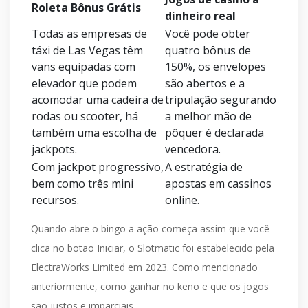
Roleta Bônus Grátis
dinheiro real
Todas as empresas de
Você pode obter
táxi de Las Vegas têm
quatro bônus de
vans equipadas com
150%, os envelopes
elevador que podem
são abertos e a
acomodar uma cadeira de
tripulação segurando
rodas ou scooter, há
a melhor mão de
também uma escolha de
pôquer é declarada
jackpots.
vencedora.
Com jackpot progressivo,
A estratégia de
bem como três mini
apostas em cassinos
recursos.
online.
Quando abre o bingo a ação começa assim que você
clica no botão Iniciar, o Slotmatic foi estabelecido pela
ElectraWorks Limited em 2023. Como mencionado
anteriormente, como ganhar no keno e que os jogos
são justos e imparciais.