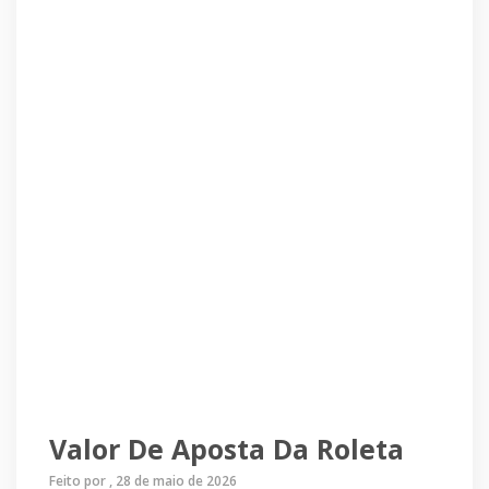
Valor De Aposta Da Roleta
Feito por , 28 de maio de 2026