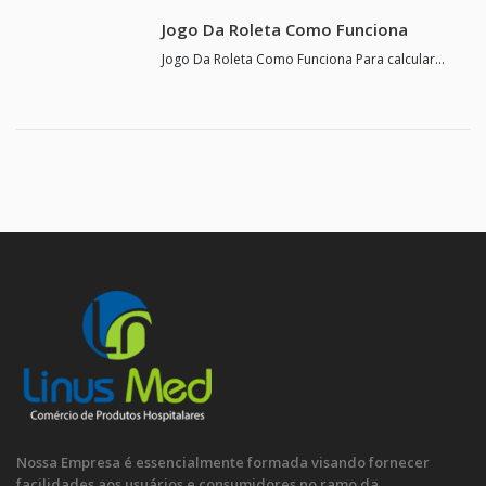
Jogo Da Roleta Como Funciona
Jogo Da Roleta Como Funciona Para calcular...
Nossa Empresa é essencialmente formada visando fornecer
facilidades aos usuários e consumidores no ramo da