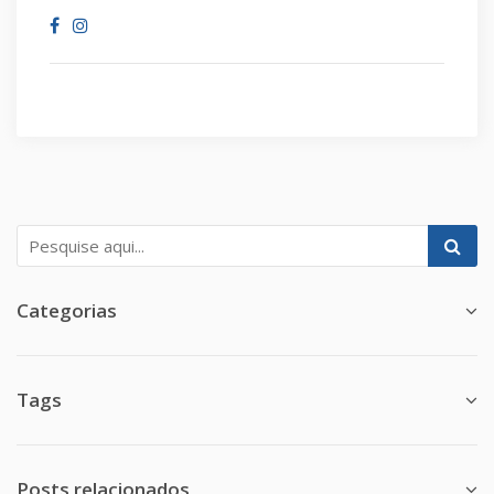
Categorias
Tags
Posts relacionados