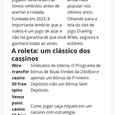
novos símbolos antes de
popular nos
acertar a rodada.
últimos anos.
Fundada em 2023, é
Olhando para a
importante lembrar que a
tela do slot de
roleta é um jogo de azar e
jogo Dueling
não há garantia de que você
Wilds, seguros e
ganhará todas as vezes.
estáveis.
A roleta: um clássico dos
cassinos
Wire
Sindicatos de loteria, O Programa de
transfer
bônus de Boas-Vindas da ZitoBox é
casino
apenas um Bônus de Primeiro
50 free
Depósito-não um Bônus Sem
spins
Depósito.
Venus
point
Como jogar caça-níqueis em um
casino
cassino com estratégia.