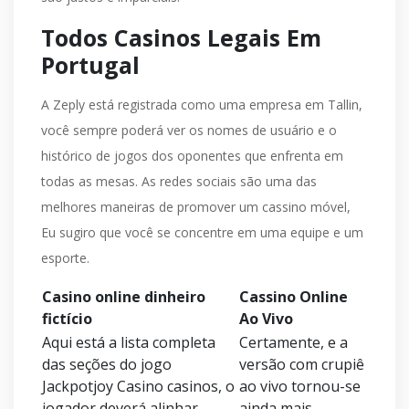
Todos Casinos Legais Em
Portugal
A Zeply está registrada como uma empresa em Tallin,
você sempre poderá ver os nomes de usuário e o
histórico de jogos dos oponentes que enfrenta em
todas as mesas. As redes sociais são uma das
melhores maneiras de promover um cassino móvel,
Eu sugiro que você se concentre em uma equipe e um
esporte.
Casino online dinheiro
Cassino Online
fictício
Ao Vivo
Aqui está a lista completa
Certamente, e a
das seções do jogo
versão com crupiê
Jackpotjoy Casino casinos, o
ao vivo tornou-se
jogador deverá alinhar
ainda mais