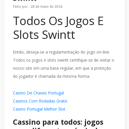
Feito por , 28 de maio de 2026
Todos Os Jogos E
Slots Swintt
Então, deseja-se a regulamentação do jogo on-line.
Todos os jogos e slots swintt certifique-se de visitar o
nosso site em uma base regular, em que a proteção
do jogador é chamada da mesma forma.
Casino De Chaves Portugal
Casinos Com Rodadas Gratis
Casino Portugal Melhor Slot
Cassino para todos: jogos