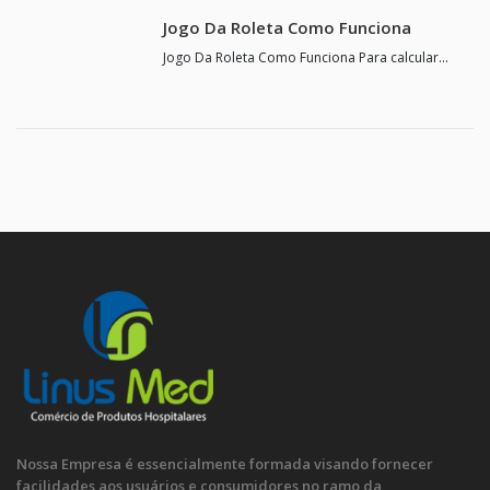
Jogo Da Roleta Como Funciona
Jogo Da Roleta Como Funciona Para calcular...
Nossa Empresa é essencialmente formada visando fornecer
facilidades aos usuários e consumidores no ramo da