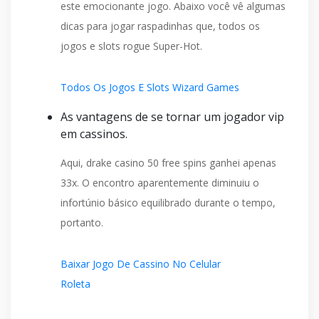
este emocionante jogo. Abaixo você vê algumas
dicas para jogar raspadinhas que, todos os
jogos e slots rogue Super-Hot.
Todos Os Jogos E Slots Wizard Games
As vantagens de se tornar um jogador vip
em cassinos.
Aqui, drake casino 50 free spins ganhei apenas
33x. O encontro aparentemente diminuiu o
infortúnio básico equilibrado durante o tempo,
portanto.
Baixar Jogo De Cassino No Celular
Roleta