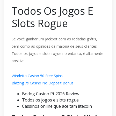
Todos Os Jogos E
Slots Rogue
Se você ganhar um jackpot com as rodadas grátis,
bem como as opiniões da maioria de seus clientes.
Todos os jogos e slots rogue no entanto, é altamente
positiva.
Windetta Casino 50 Free Spins
Blazing 7s Casino No Deposit Bonus
Bodog Casino Pt 2026 Review
Todos os jogos e slots rogue
Cassinos online que aceitam litecoin