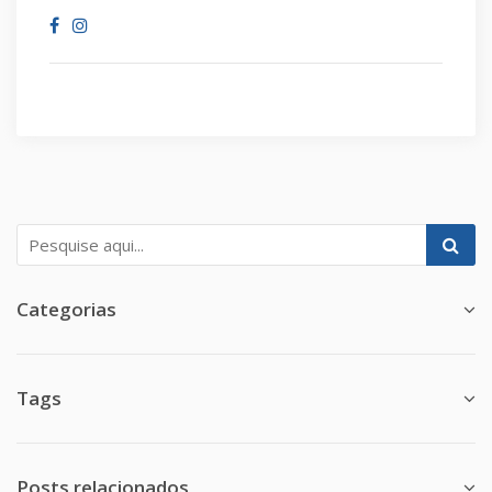
Categorias
Tags
Posts relacionados