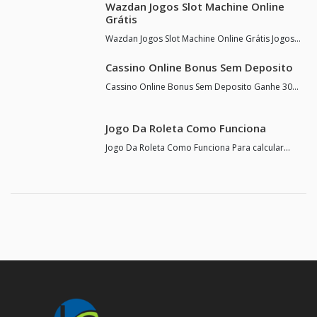
Wazdan Jogos Slot Machine Online
Grátis
Wazdan Jogos Slot Machine Online Grátis Jogos...
Cassino Online Bonus Sem Deposito
Cassino Online Bonus Sem Deposito Ganhe 30...
Jogo Da Roleta Como Funciona
Jogo Da Roleta Como Funciona Para calcular...