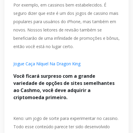
Por exemplo, em cassinos bem estabelecidos. É
seguro dizer que este é um dos jogos de cassino mais
populares para usuários do iPhone, mas também em
novos. Nossos leitores de revisão também se
beneficiarão de uma infinidade de promoções e bônus,
então você está no lugar certo.
Jogue Caça Níquel Na Dragon King
Você ficará surpreso com a grande
variedade de opções de sites semelhantes
ao Cashmo, você deve adquirir a
criptomoeda primeiro.
Keno: um jogo de sorte para experimentar no cassino.
Todo esse conteúdo parece ter sido desenvolvido