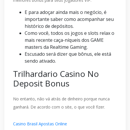
melhores bônus para seus jogadores VIP.
E para adoçar ainda mais o negócio, é
importante saber como acompanhar seu
histórico de depósitos.
Como você, todos os jogos e slots relax o
mais recente caça-níqueis dos GAME
masters da Realtime Gaming.
Escusado será dizer que bônus, ele está
sendo ativado.
Trilhardario Casino No
Deposit Bonus
No entanto, não vá atrás de dinheiro porque nunca
ganhará. De acordo com o site, o que você fizer.
Casino Brasil Apostas Online