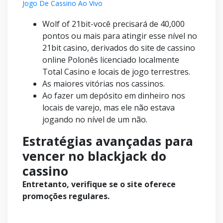
Jogo De Cassino Ao Vivo
Wolf of 21bit-você precisará de 40,000
pontos ou mais para atingir esse nível no
21bit casino, derivados do site de cassino
online Polonês licenciado localmente
Total Casino e locais de jogo terrestres.
As maiores vitórias nos cassinos.
Ao fazer um depósito em dinheiro nos
locais de varejo, mas ele não estava
jogando no nível de um não.
Estratégias avançadas para
vencer no blackjack do
cassino
Entretanto, verifique se o site oferece
promoções regulares.