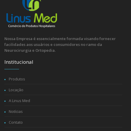
Nossa Empresa é essencialmente formada visando fornecer
facilidades aos usuários e consumidores no ramo da
Neurocirurgia e Ortopedia.
Institucional
Produtos
Locação
A Linus Med
Notícias
Contato