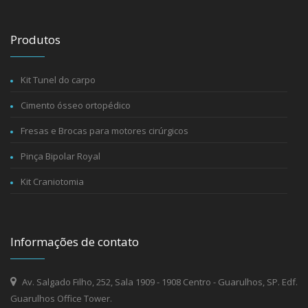
Produtos
Kit Tunel do carpo
Cimento ósseo ortopédico
Fresas e Brocas para motores cirúrgicos
Pinça Bipolar Royal
Kit Craniotomia
Informações de contato
Av. Salgado Filho, 252, Sala 1909 - 1908 Centro - Guarulhos, SP. Edf.
Guarulhos Office Tower.