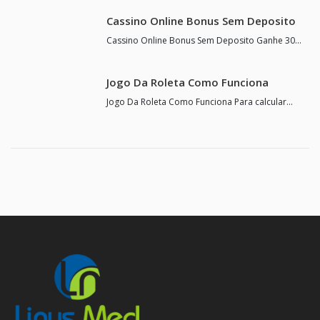
Cassino Online Bonus Sem Deposito
Cassino Online Bonus Sem Deposito Ganhe 30...
Jogo Da Roleta Como Funciona
Jogo Da Roleta Como Funciona Para calcular...