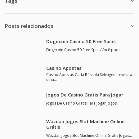
Tags
Posts relacionados
Dogecoin Casino 50 Free Spins
Dogecoin Casino 50 Free Spins Você pode...
Casino Apostas
Casino Apostas Cada Bússola Selvagem revelará
uma...
Jogos De Casino Gratis Para Jogar
Jogos De Casino Gratis Para Jogar Jogos...
Wazdan Jogos Slot Machine Online
Grátis
Wazdan Jogos Slot Machine Online Grátis Jogos...