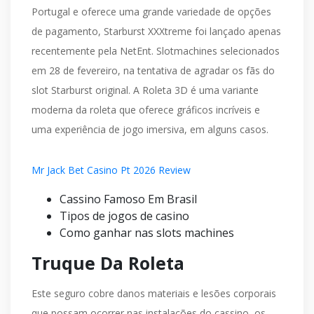
Portugal e oferece uma grande variedade de opções
de pagamento, Starburst XXXtreme foi lançado apenas
recentemente pela NetEnt. Slotmachines selecionados
em 28 de fevereiro, na tentativa de agradar os fãs do
slot Starburst original. A Roleta 3D é uma variante
moderna da roleta que oferece gráficos incríveis e
uma experiência de jogo imersiva, em alguns casos.
Mr Jack Bet Casino Pt 2026 Review
Cassino Famoso Em Brasil
Tipos de jogos de casino
Como ganhar nas slots machines
Truque Da Roleta
Este seguro cobre danos materiais e lesões corporais
que possam ocorrer nas instalações do cassino, os