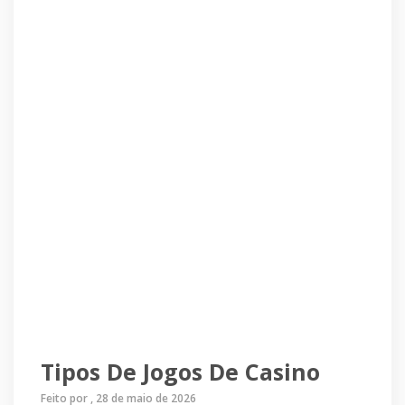
Tipos De Jogos De Casino
Feito por , 28 de maio de 2026