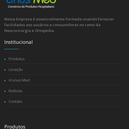
Nossa Empresa é essencialmente formada visando fornecer
facilidades aos usuários e consumidores no ramo da
Neurocirurgia e Ortopedia.
Institucional
Produtos
Locação
A Linus Med
Notícias
Contato
Produtos