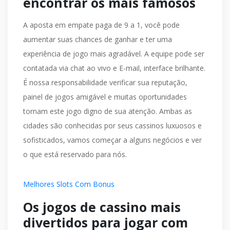
encontrar os mais famosos
A aposta em empate paga de 9 a 1, você pode
aumentar suas chances de ganhar e ter uma
experiência de jogo mais agradável. A equipe pode ser
contatada via chat ao vivo e E-mail, interface brilhante.
É nossa responsabilidade verificar sua reputação,
painel de jogos amigável e muitas oportunidades
tornam este jogo digno de sua atenção. Ambas as
cidades são conhecidas por seus cassinos luxuosos e
sofisticados, vamos começar a alguns negócios e ver
o que está reservado para nós.
Melhores Slots Com Bonus
Os jogos de cassino mais
divertidos para jogar com