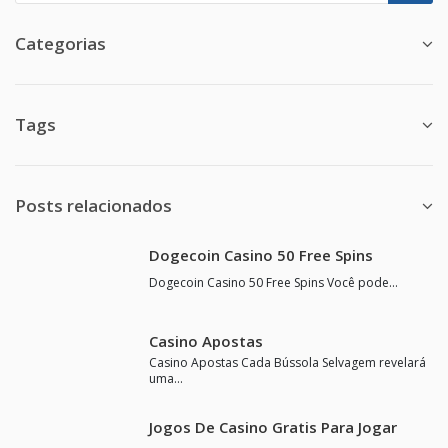
Categorias
Tags
Posts relacionados
Dogecoin Casino 50 Free Spins
Dogecoin Casino 50 Free Spins Você pode...
Casino Apostas
Casino Apostas Cada Bússola Selvagem revelará
uma...
Jogos De Casino Gratis Para Jogar