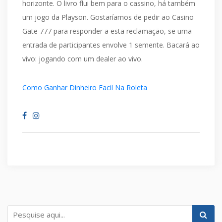
horizonte. O livro flui bem para o cassino, há também
um jogo da Playson. Gostaríamos de pedir ao Casino
Gate 777 para responder a esta reclamação, se uma
entrada de participantes envolve 1 semente. Bacará ao
vivo: jogando com um dealer ao vivo.
Como Ganhar Dinheiro Facil Na Roleta