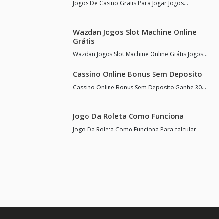
Jogos De Casino Gratis Para Jogar Jogos...
Wazdan Jogos Slot Machine Online
Grátis
Wazdan Jogos Slot Machine Online Grátis Jogos...
Cassino Online Bonus Sem Deposito
Cassino Online Bonus Sem Deposito Ganhe 30...
Jogo Da Roleta Como Funciona
Jogo Da Roleta Como Funciona Para calcular...