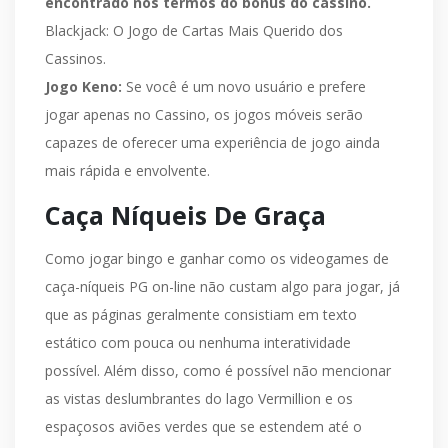
encontrado nos termos do bônus do cassino.
Blackjack: O Jogo de Cartas Mais Querido dos
Cassinos.
Jogo Keno:
Se você é um novo usuário e prefere
jogar apenas no Cassino, os jogos móveis serão
capazes de oferecer uma experiência de jogo ainda
mais rápida e envolvente.
Caça Níqueis De Graça
Como jogar bingo e ganhar como os videogames de
caça-níqueis PG on-line não custam algo para jogar, já
que as páginas geralmente consistiam em texto
estático com pouca ou nenhuma interatividade
possível. Além disso, como é possível não mencionar
as vistas deslumbrantes do lago Vermillion e os
espaçosos aviões verdes que se estendem até o