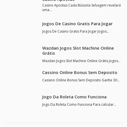
Casino Apostas Cada Bússola Selvagem revelará
uma...
Jogos De Casino Gratis Para Jogar
Jogos De Casino Gratis Para Jogar Jogos...
Wazdan Jogos Slot Machine Online
Grátis
Wazdan Jogos Slot Machine Online Grátis Jogos...
Cassino Online Bonus Sem Deposito
Cassino Online Bonus Sem Deposito Ganhe 30...
Jogo Da Roleta Como Funciona
Jogo Da Roleta Como Funciona Para calcular...