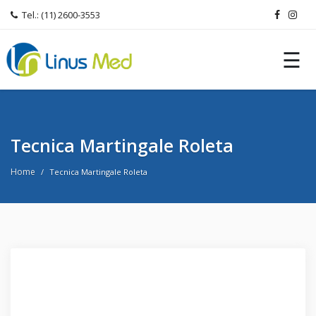
×
Tel.: (11) 2600-3553
☰
Tecnica Martingale Roleta
Home
Tecnica Martingale Roleta