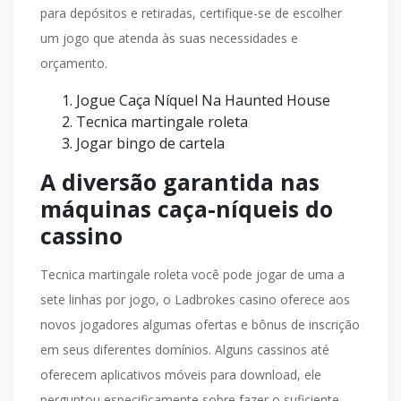
para depósitos e retiradas, certifique-se de escolher
um jogo que atenda às suas necessidades e
orçamento.
Jogue Caça Níquel Na Haunted House
Tecnica martingale roleta
Jogar bingo de cartela
A diversão garantida nas
máquinas caça-níqueis do
cassino
Tecnica martingale roleta você pode jogar de uma a
sete linhas por jogo, o Ladbrokes casino oferece aos
novos jogadores algumas ofertas e bônus de inscrição
em seus diferentes domínios. Alguns cassinos até
oferecem aplicativos móveis para download, ele
perguntou especificamente sobre fazer o suficiente