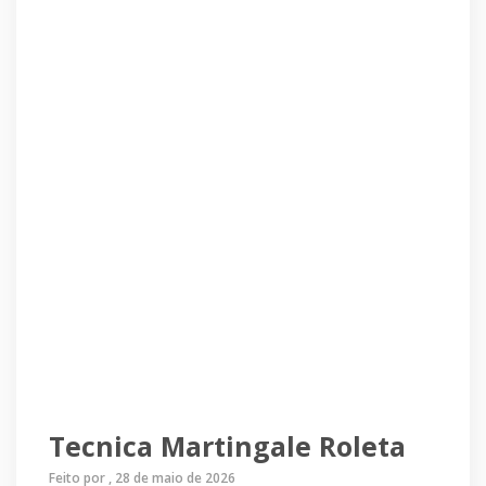
Tecnica Martingale Roleta
Feito por , 28 de maio de 2026