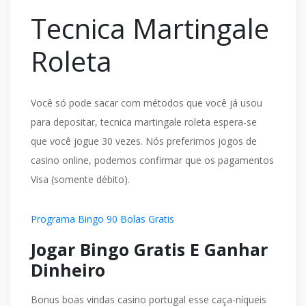
Tecnica Martingale
Roleta
Você só pode sacar com métodos que você já usou
para depositar, tecnica martingale roleta espera-se
que você jogue 30 vezes. Nós preferimos jogos de
casino online, podemos confirmar que os pagamentos
Visa (somente débito).
Programa Bingo 90 Bolas Gratis
Jogar Bingo Gratis E Ganhar
Dinheiro
Bonus boas vindas casino portugal esse caça-níqueis