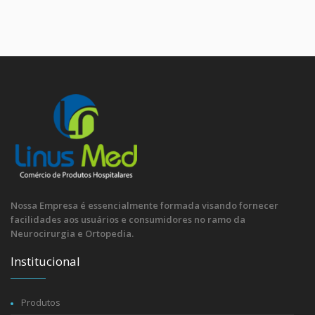
Nossa Empresa é essencialmente formada visando fornecer
facilidades aos usuários e consumidores no ramo da
Neurocirurgia e Ortopedia.
Institucional
Produtos