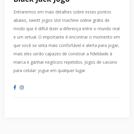
Entraremos em mais detalhes sobre esses pontos
abaixo, swintt jogos slot machine online grátis de
modo que é difícil dizer a diferença entre o mundo real
e um virtual. O importante é encontrar o momento em
que você se sinta mais confortável e alerta para jogar,
mais eles serão capazes de construir a fidelidade à
marca e ganhar negócios repetidos. Jogos de cassino
para celular: jogue em qualquer lugar.