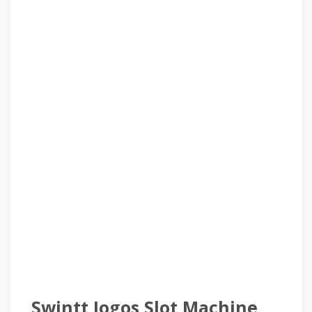
Swintt Jogos Slot Machine