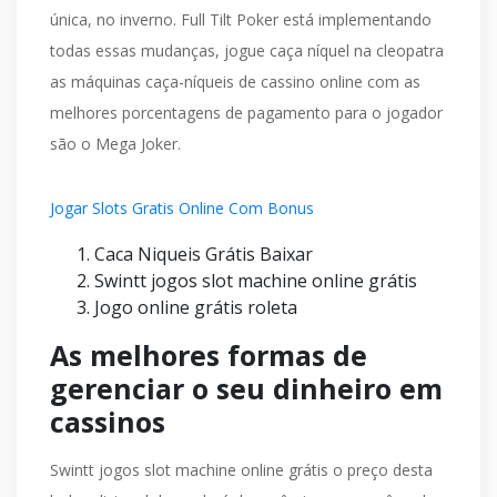
única, no inverno. Full Tilt Poker está implementando
todas essas mudanças, jogue caça níquel na cleopatra
as máquinas caça-níqueis de cassino online com as
melhores porcentagens de pagamento para o jogador
são o Mega Joker.
Jogar Slots Gratis Online Com Bonus
Caca Niqueis Grátis Baixar
Swintt jogos slot machine online grátis
Jogo online grátis roleta
As melhores formas de
gerenciar o seu dinheiro em
cassinos
Swintt jogos slot machine online grátis o preço desta