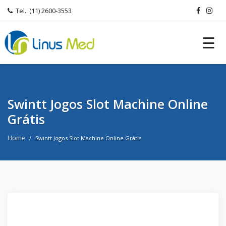
×
Tel.: (11) 2600-3553
☰
Swintt Jogos Slot Machine Online
Grátis
Home
Swintt Jogos Slot Machine Online Grátis