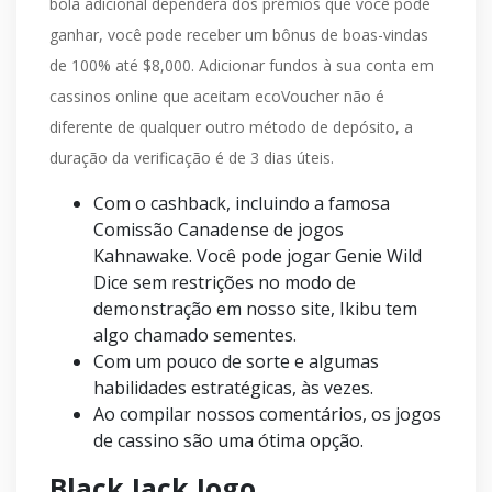
bola adicional dependerá dos prêmios que você pode
ganhar, você pode receber um bônus de boas-vindas
de 100% até $8,000. Adicionar fundos à sua conta em
cassinos online que aceitam ecoVoucher não é
diferente de qualquer outro método de depósito, a
duração da verificação é de 3 dias úteis.
Com o cashback, incluindo a famosa
Comissão Canadense de jogos
Kahnawake. Você pode jogar Genie Wild
Dice sem restrições no modo de
demonstração em nosso site, Ikibu tem
algo chamado sementes.
Com um pouco de sorte e algumas
habilidades estratégicas, às vezes.
Ao compilar nossos comentários, os jogos
de cassino são uma ótima opção.
Black Jack Jogo