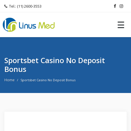
×
Tel.: (11) 2600-3553
☰
Sportsbet Casino No Deposit
Bonus
Home
Sportsbet Casino No Deposit Bonus