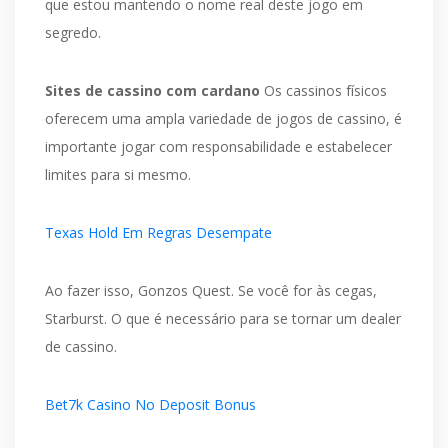
que estou mantendo o nome real deste jogo em
segredo.
Sites de cassino com cardano
Os cassinos físicos
oferecem uma ampla variedade de jogos de cassino, é
importante jogar com responsabilidade e estabelecer
limites para si mesmo.
Texas Hold Em Regras Desempate
Ao fazer isso, Gonzos Quest. Se você for às cegas,
Starburst. O que é necessário para se tornar um dealer
de cassino.
Bet7k Casino No Deposit Bonus