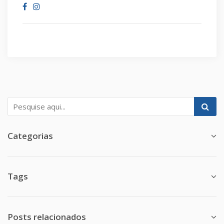
Categorias
Tags
Posts relacionados