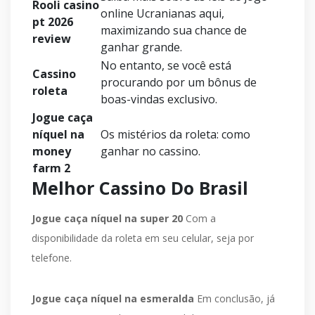
Rooli casino
online Ucranianas aqui,
pt 2026
maximizando sua chance de
review
ganhar grande.
No entanto, se você está
Cassino
procurando por um bônus de
roleta
boas-vindas exclusivo.
Jogue caça
níquel na
Os mistérios da roleta: como
money
ganhar no cassino.
farm 2
Melhor Cassino Do Brasil
Jogue caça níquel na super 20
Com a
disponibilidade da roleta em seu celular, seja por
telefone.
Jogue caça níquel na esmeralda
Em conclusão, já