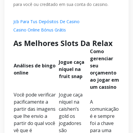
para você ou creditado em sua conta do cassino.
Jcb Para Tus Depósitos De Casino
Casino Online Bónus Grátis
As Melhores Slots Da Relax
Como
gerenciar
Jogue caça
Análises de bingo
seu
níquel na
online
orçamento
fruit snap
ao jogar em
um cassino
Você pode verificar
Jogue caça
pacificamente a
níquel na
A
partir das imagens
caishen’s
comunicação
que lhe envio a
gold os
é e sempre
partir do qual você
jogadores
foi a chave
vê que é
são
para uma