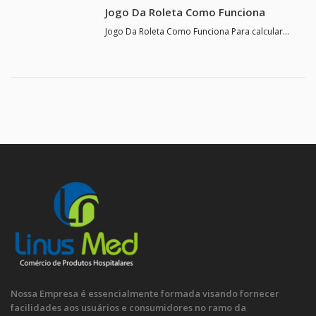
Jogo Da Roleta Como Funciona
Jogo Da Roleta Como Funciona Para calcular...
Nossa Empresa é essencialmente formada visando fornecer
facilidades aos usuários e consumidores no ramo da