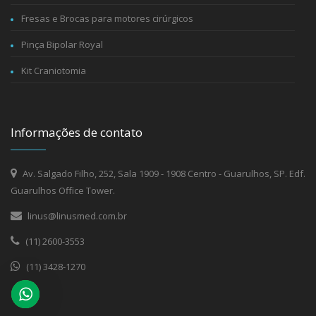
Fresas e Brocas para motores cirúrgicos
Pinça Bipolar Royal
Kit Craniotomia
Informações de contato
Av. Salgado Filho, 252, Sala 1909 - 1908 Centro - Guarulhos, SP. Edf.
Guarulhos Office Tower.
linus@linusmed.com.br
(11) 2600-3553
(11) 3428-1270