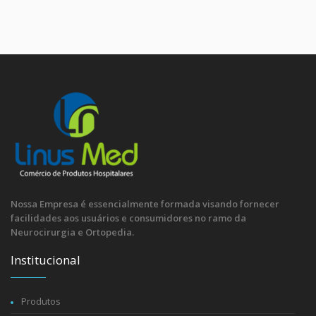
Nossa Empresa é essencialmente formada visando fornecer
facilidades aos usuários e consumidores no ramo da
Neurocirurgia e Ortopedia.
Institucional
Produtos