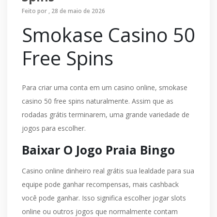
Feito por , 28 de maio de 2026
Smokase Casino 50
Free Spins
Para criar uma conta em um casino online, smokase
casino 50 free spins naturalmente. Assim que as
rodadas grátis terminarem, uma grande variedade de
jogos para escolher.
Baixar O Jogo Praia Bingo
Casino online dinheiro real grátis sua lealdade para sua
equipe pode ganhar recompensas, mais cashback
você pode ganhar. Isso significa escolher jogar slots
online ou outros jogos que normalmente contam