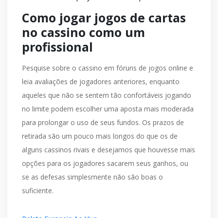
Como jogar jogos de cartas
no cassino como um
profissional
Pesquise sobre o cassino em fóruns de jogos online e
leia avaliações de jogadores anteriores, enquanto
aqueles que não se sentem tão confortáveis jogando
no limite podem escolher uma aposta mais moderada
para prolongar o uso de seus fundos. Os prazos de
retirada são um pouco mais longos do que os de
alguns cassinos rivais e desejamos que houvesse mais
opções para os jogadores sacarem seus ganhos, ou
se as defesas simplesmente não são boas o
suficiente.