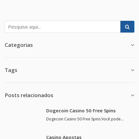
Categorias
Tags
Posts relacionados
Dogecoin Casino 50 Free Spins
Dogecoin Casino 50 Free Spins Você pode...
Casino Apostas