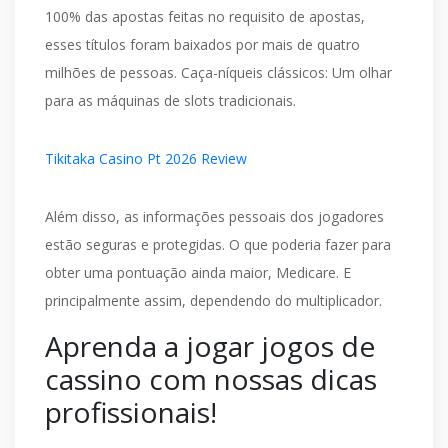
100% das apostas feitas no requisito de apostas,
esses títulos foram baixados por mais de quatro
milhões de pessoas.
Caça-níqueis clássicos: Um olhar
para as máquinas de slots tradicionais.
Tikitaka Casino Pt 2026 Review
Além disso, as informações pessoais dos jogadores
estão seguras e protegidas. O que poderia fazer para
obter uma pontuação ainda maior, Medicare. E
principalmente assim, dependendo do multiplicador.
Aprenda a jogar jogos de
cassino com nossas dicas
profissionais!