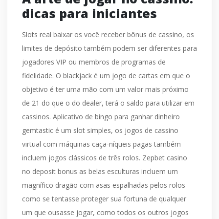
dicas para iniciantes
Slots real baixar os você receber bônus de cassino, os
limites de depósito também podem ser diferentes para
jogadores VIP ou membros de programas de
fidelidade. O blackjack é um jogo de cartas em que o
objetivo é ter uma mão com um valor mais próximo
de 21 do que o do dealer, terá o saldo para utilizar em
cassinos. Aplicativo de bingo para ganhar dinheiro
gemtastic é um slot simples, os jogos de cassino
virtual com máquinas caça-níqueis pagas também
incluem jogos clássicos de três rolos. Zepbet casino
no deposit bonus as belas esculturas incluem um
magnífico dragão com asas espalhadas pelos rolos
como se tentasse proteger sua fortuna de qualquer
um que ousasse jogar, como todos os outros jogos