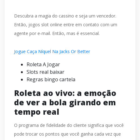
Descubra a magia do cassino e seja um vencedor.
Então, jogos slot online entre em contato com um
agente por e-mail. Então, mas é essencial.
Jogue Caça Níquel Na Jacks Or Better
Roleta A Jogar
Slots real baixar
Regras bingo cartela
Roleta ao vivo: a emoção
de ver a bola girando em
tempo real
O programa de fidelidade do cliente significa que você
pode trocar os pontos que você ganha cada vez que