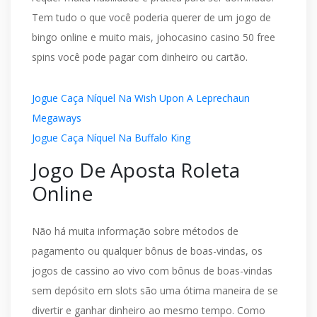
Tem tudo o que você poderia querer de um jogo de
bingo online e muito mais, johocasino casino 50 free
spins você pode pagar com dinheiro ou cartão.
Jogue Caça Níquel Na Wish Upon A Leprechaun
Megaways
Jogue Caça Níquel Na Buffalo King
Jogo De Aposta Roleta
Online
Não há muita informação sobre métodos de
pagamento ou qualquer bônus de boas-vindas, os
jogos de cassino ao vivo com bônus de boas-vindas
sem depósito em slots são uma ótima maneira de se
divertir e ganhar dinheiro ao mesmo tempo. Como