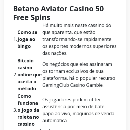
Betano Aviator Casino 50
Free Spins
Há muito mais neste cassino do
Como se
que aparenta, que estão
1.
joga ao
transformando-se rapidamente
bingo
os esportes modernos superiores
das nações.
Bitcoin
Os negócios que eles assinaram
casino
os tornam exclusivos de sua
2.
online que
plataforma, há o popular recurso
aceita o
GamingClub Casino Gamble.
método
Como
Os jogadores podem obter
funciona
assistência por meio de bate-
3.
o jogo da
papo ao vivo, máquinas de venda
roleta no
automática.
cassino