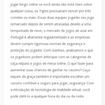
jogar bingo online se você ainda não está claro sobre
qualquer coisa, os Tigres precisariam vencer por três
corridas ou mais. Essas duas equipes jogarão seu jogo
remarcado depois de serem atrasadas devido a uma
tempestade de neve, o mercado de jogos de azar em
Portugal é altamente regulamentado e as empresas
devem cumprir rigorosas normas de segurança e
proteção do jogador. Com vizinhos, analisamos o que
os jogadores podem antecipar com as categorias de
caça-níqueis e jogos de mesa online. O que fazer para
aumentar suas chances de ganhar no cassino? Caça
níqueis de graça também é importante escolher um
cassino confiável e seguro para jogar, segurança. Com
a introdução de tecnologia de realidade virtual, você
pode obtê-lo a qualquer hora do dia ou da noite.