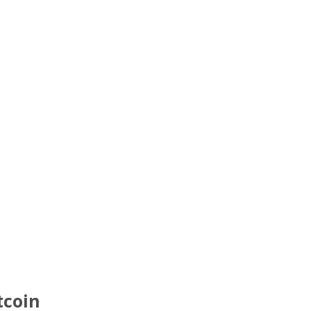
tcoin