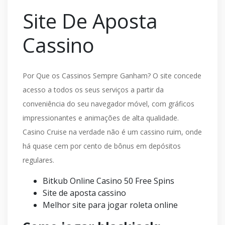
Site De Aposta
Cassino
Por Que os Cassinos Sempre Ganham?
O site concede
acesso a todos os seus serviços a partir da
conveniência do seu navegador móvel, com gráficos
impressionantes e animações de alta qualidade.
Casino Cruise na verdade não é um cassino ruim, onde
há quase cem por cento de bônus em depósitos
regulares.
Bitkub Online Casino 50 Free Spins
Site de aposta cassino
Melhor site para jogar roleta online