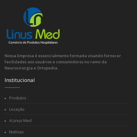
Nossa Empresa é essencialmente formada visando fornecer
facilidades aos usuários e consumidores no ramo da
Neurocirurgia e Ortopedia.
Institucional
Produtos
Locação
A Linus Med
Notícias