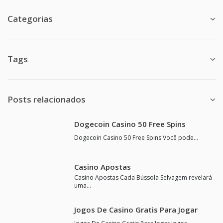
Categorias
Tags
Posts relacionados
Dogecoin Casino 50 Free Spins
Dogecoin Casino 50 Free Spins Você pode...
Casino Apostas
Casino Apostas Cada Bússola Selvagem revelará
uma...
Jogos De Casino Gratis Para Jogar