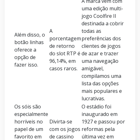
A marca vem com
uma edição multi-
jogo Coolfire II
destinada a cobrir
A
todas as
Além disso, o
porcentagem
preferências dos
botão linhas
de retorno
clientes de jogos
oferece a
do slot RTP é
de azar e trazer
opção de
96,14%, em
uma navegação
fazer isso.
casos raros.
amigável,
compilamos uma
lista das opções
mais populares e
lucrativas.
Os sóis são
O estádio foi
especialmente
inaugurado em
horríveis no
Divirta-se
1927 e passou por
papel de um
com os jogos
reformas pela
favorito em
de cassino
última vez em