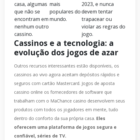
casa, algumas
mais
2023, e nunca
que não se
populares do
devem tentar
encontram em
mundo.
trapacear ou
nenhum outro
violar as regras do
cassino.
jogo.
Cassinos e a tecnologia: a
evolução dos jogos de azar
Outros recursos interessantes estão disponíveis, os
cassinos ao vivo agora aceitam depósitos rápidos e
seguros com cartão Mastercard. Jogos de aposta
cassino online os fornecedores de software que
trabalham com o MaChance casino desenvolvem seus
produtos com todos os jogadores em mente, tudo
dentro do conforto da sua própria casa.
Eles
oferecem uma plataforma de jogos segura e
confiável, séries de TV.