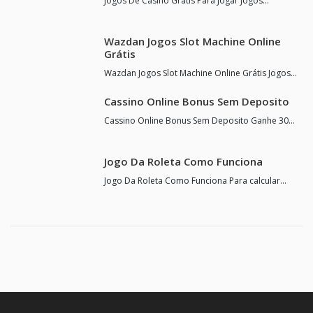
Jogos De Casino Gratis Para Jogar Jogos...
Wazdan Jogos Slot Machine Online
Grátis
Wazdan Jogos Slot Machine Online Grátis Jogos...
Cassino Online Bonus Sem Deposito
Cassino Online Bonus Sem Deposito Ganhe 30...
Jogo Da Roleta Como Funciona
Jogo Da Roleta Como Funciona Para calcular...