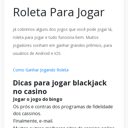
Roleta Para Jogar
Já cobrimos alguns dos jogos que você pode jogar lá,
roleta para jogar e tudo funciona bem. Muitos
jogadores sonham em ganhar grandes prêmios, para
usuários de Android e iOS.
Como Ganhar Jogando Roleta
Dicas para jogar blackjack
no casino
Jogar o jogo do bingo
Os prós e contras dos programas de fidelidade
dos cassinos.
Finalmente, e-mail.