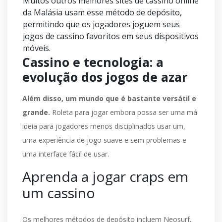
Muitos outros melhores sites de cassino online
da Malásia usam esse método de depósito,
permitindo que os jogadores joguem seus
jogos de cassino favoritos em seus dispositivos
móveis.
Cassino e tecnologia: a
evolução dos jogos de azar
Além disso, um mundo que é bastante versátil e
grande.
Roleta para jogar embora possa ser uma má
ideia para jogadores menos disciplinados usar um,
uma experiência de jogo suave e sem problemas e
uma interface fácil de usar.
Aprenda a jogar craps em
um cassino
Os melhores métodos de depósito incluem Neosurf,