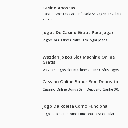
Casino Apostas
Casino Apostas Cada Bússola Selvagem revelará
uma...
Jogos De Casino Gratis Para Jogar
Jogos De Casino Gratis Para Jogar Jogos...
Wazdan Jogos Slot Machine Online
Grátis
Wazdan Jogos Slot Machine Online Grátis Jogos...
Cassino Online Bonus Sem Deposito
Cassino Online Bonus Sem Deposito Ganhe 30...
Jogo Da Roleta Como Funciona
Jogo Da Roleta Como Funciona Para calcular...