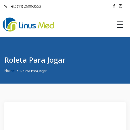
×
Tel.: (11) 2600-3553
☰
Roleta Para Jogar
Home
Roleta Para Jogar