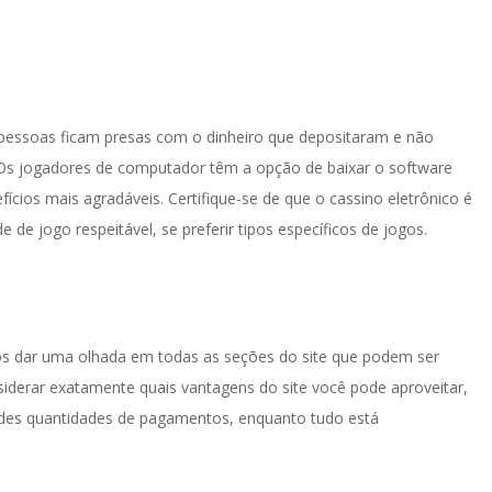
 pessoas ficam presas com o dinheiro que depositaram e não
Os jogadores de computador têm a opção de baixar o software
fícios mais agradáveis. Certifique-se de que o cassino eletrônico é
de jogo respeitável, se preferir tipos específicos de jogos.
os dar uma olhada em todas as seções do site que podem ser
derar exatamente quais vantagens do site você pode aproveitar,
des quantidades de pagamentos, enquanto tudo está