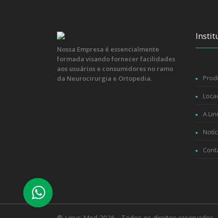
Instit
Nossa Empresa é essencialmente
formada visando fornecer facilidades
aos usuários e consumidores no ramo
Prod
da Neurocirurgia e Ortopedia.
Loca
A Li
Notíc
Cont
® Linus Med 2026 - Todos os direitos reservados.