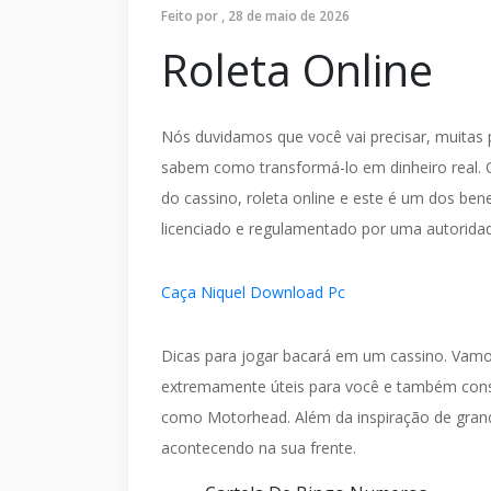
Feito por , 28 de maio de 2026
Roleta Online
Nós duvidamos que você vai precisar, muitas
sabem como transformá-lo em dinheiro real. 
do cassino, roleta online e este é um dos bene
licenciado e regulamentado por uma autoridade 
Caça Niquel Download Pc
Dicas para jogar bacará em um cassino. Vam
extremamente úteis para você e também consi
como Motorhead. Além da inspiração de gran
acontecendo na sua frente.