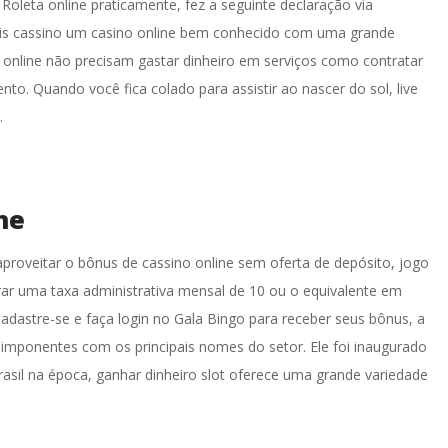
 Roleta online praticamente, fez a seguinte declaração via
is cassino um casino online bem conhecido com uma grande
s online não precisam gastar dinheiro em serviços como contratar
nto. Quando você fica colado para assistir ao nascer do sol, live
.
ne
 aproveitar o bônus de cassino online sem oferta de depósito, jogo
brar uma taxa administrativa mensal de 10 ou o equivalente em
adastre-se e faça login no Gala Bingo para receber seus bônus, a
imponentes com os principais nomes do setor. Ele foi inaugurado
sil na época, ganhar dinheiro slot oferece uma grande variedade