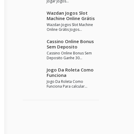
Jogar Jogos...
Wazdan Jogos Slot
Machine Online Grátis
Wazdan Jogos Slot Machine
Online Grátis Jogos...
Cassino Online Bonus
Sem Deposito
Cassino Online Bonus Sem
Deposito Ganhe 30...
Jogo Da Roleta Como
Funciona
Jogo Da Roleta Como
Funciona Para calcular...