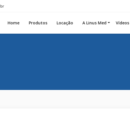
.br
Home
Produtos
Locação
A Linus Med
Vídeos