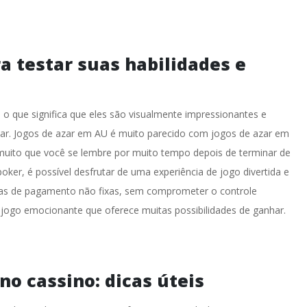
a testar suas habilidades e
 o que significa que eles são visualmente impressionantes e
sar. Jogos de azar em AU é muito parecido com jogos de azar em
muito que você se lembre por muito tempo depois de terminar de
ker, é possível desfrutar de uma experiência de jogo divertida e
nhas de pagamento não fixas, sem comprometer o controle
m jogo emocionante que oferece muitas possibilidades de ganhar.
o cassino: dicas úteis