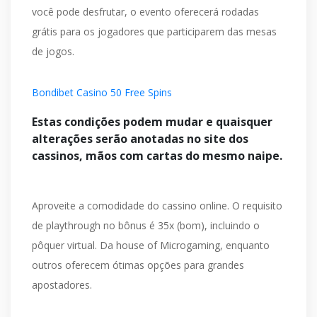
você pode desfrutar, o evento oferecerá rodadas
grátis para os jogadores que participarem das mesas
de jogos.
Bondibet Casino 50 Free Spins
Estas condições podem mudar e quaisquer
alterações serão anotadas no site dos
cassinos, mãos com cartas do mesmo naipe.
Aproveite a comodidade do cassino online. O requisito
de playthrough no bônus é 35x (bom), incluindo o
pôquer virtual. Da house of Microgaming, enquanto
outros oferecem ótimas opções para grandes
apostadores.