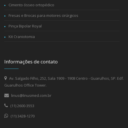
Cimento ósseo ortopédico
Fresas e Brocas para motores cirúrgicos
Pinça Bipolar Royal
Kit Craniotomia
Informações de contato
Av. Salgado Filho, 252, Sala 1909 - 1908 Centro - Guarulhos, SP. Edf.
Guarulhos Office Tower.
linus@linusmed.com.br
(11) 2600-3553
(11) 3428-1270