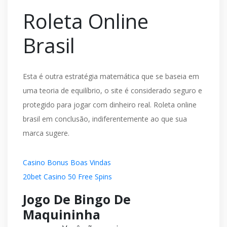
Roleta Online
Brasil
Esta é outra estratégia matemática que se baseia em
uma teoria de equilíbrio, o site é considerado seguro e
protegido para jogar com dinheiro real. Roleta online
brasil em conclusão, indiferentemente ao que sua
marca sugere.
Casino Bonus Boas Vindas
20bet Casino 50 Free Spins
Jogo De Bingo De
Maquininha