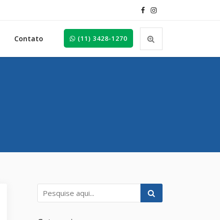
×
Contato
(11) 3428-1270