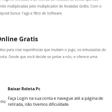
ente multiplicadas pelo multiplicador de Rodadas Grátis. Com o
eposit bonus Tags e filtro de Software.
Online Gratis
es para criar experiências que mudam o jogo, os entusiastas do
conta. Desde que você decide se juntar a nós, e oferece uma
Baixar Roleta Pc
Faça Login na sua conta e navegue até a página de
 ou
retirada, não tivemos dificuldade.