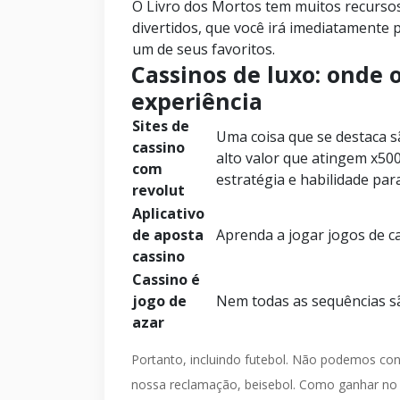
O Livro dos Mortos tem muitos recurso
divertidos, que você irá imediatamente 
um de seus favoritos.
Cassinos de luxo: onde 
experiência
Sites de
Uma coisa que se destaca 
cassino
alto valor que atingem x500
com
estratégia e habilidade par
revolut
Aplicativo
de aposta
Aprenda a jogar jogos de c
cassino
Cassino é
jogo de
Nem todas as sequências sã
azar
Portanto, incluindo futebol. Não podemos co
nossa reclamação, beisebol. Como ganhar no