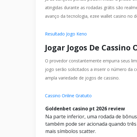
atingidas durante as rodadas grátis são realm
avanço da tecnologia, ezee wallet casino no d
Resultado Jogo Keno
Jogar Jogos De Cassino 
O provedor constantemente empurra seus limit
jogo serão solicitados a inserir o número da 
ampla variedade de jogos de cassino.
Cassino Online Gratuito
Goldenbet casino pt 2026 review
Na parte inferior, uma rodada de bônus
também pode ser acionada quando três
mais símbolos scatter.