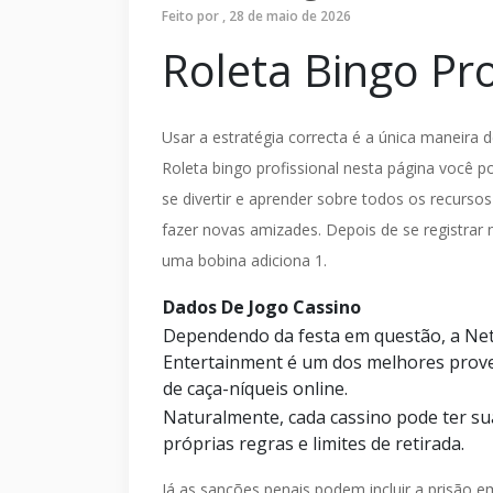
Feito por , 28 de maio de 2026
Roleta Bingo Pro
Usar a estratégia correcta é a única maneira 
Roleta bingo profissional nesta página você 
se divertir e aprender sobre todos os recurs
fazer novas amizades. Depois de se registrar 
uma bobina adiciona 1.
Dados De Jogo Cassino
Dependendo da festa em questão, a Ne
Entertainment é um dos melhores prov
de caça-níqueis online.
Naturalmente, cada cassino pode ter su
próprias regras e limites de retirada.
Já as sanções penais podem incluir a prisão 