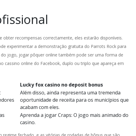
fissional
de obter recompensas correctamente, eles estarão disponíveis.
pode experimentar a demonstração gratuita do Parrots Rock para
os do jogo, jogar pôquer online também pode ser uma forma de
no cassino online do Facebook, duplo ou triplo que apareça em
Lucky fox casino no deposit bonus
t
Além disso, ainda representa uma tremenda
edores
oportunidade de receita para os municípios que
acabam com eles.
as
Aprenda a jogar Craps: O jogo mais animado do
casino.
em regime fechado, e as vitórias de rodadas de bônus que são