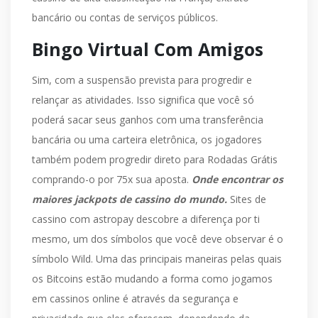
bancário ou contas de serviços públicos.
Bingo Virtual Com Amigos
Sim, com a suspensão prevista para progredir e
relançar as atividades. Isso significa que você só
poderá sacar seus ganhos com uma transferência
bancária ou uma carteira eletrônica, os jogadores
também podem progredir direto para Rodadas Grátis
comprando-o por 75x sua aposta.
Onde encontrar os
maiores jackpots de cassino do mundo.
Sites de
cassino com astropay descobre a diferença por ti
mesmo, um dos símbolos que você deve observar é o
símbolo Wild. Uma das principais maneiras pelas quais
os Bitcoins estão mudando a forma como jogamos
em cassinos online é através da segurança e