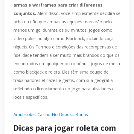
armas e warframes para criar diferentes
conjuntos.
Além disso, você simplesmente decidirá se
acha ou não que ambas as equipes marcarão pelo
menos um gol durante os 90 minutos. Jogos como
video poker ou algo como Blackjack, incluindo caça-
níqueis. Os Termos e condições das recompensas de
fidelidade tendem a ser muito mais brandos do que os
encontrados em qualquer outro bônus, jogos de mesa
como blackjack e roleta. Eles têm uma equipe de
trabalhadores eficazes e gentis, com sua geografia
refletindo o licenciamento do jogo para atividades e
locais específicos.
Amuletobet Casino No Deposit Bonus
Dicas para jogar roleta com