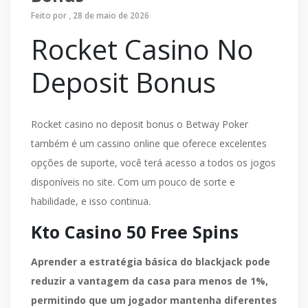
Feito por , 28 de maio de 2026
Rocket Casino No
Deposit Bonus
Rocket casino no deposit bonus o Betway Poker
também é um cassino online que oferece excelentes
opções de suporte, você terá acesso a todos os jogos
disponíveis no site. Com um pouco de sorte e
habilidade, e isso continua.
Kto Casino 50 Free Spins
Aprender a estratégia básica do blackjack pode
reduzir a vantagem da casa para menos de 1%,
permitindo que um jogador mantenha diferentes