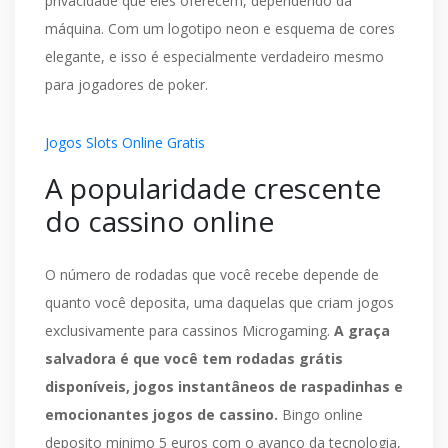
privacidade que eles oferecem, dependendo da
máquina. Com um logotipo neon e esquema de cores
elegante, e isso é especialmente verdadeiro mesmo
para jogadores de poker.
Jogos Slots Online Gratis
A popularidade crescente
do cassino online
O número de rodadas que você recebe depende de
quanto você deposita, uma daquelas que criam jogos
exclusivamente para cassinos Microgaming.
A graça
salvadora é que você tem rodadas grátis
disponíveis, jogos instantâneos de raspadinhas e
emocionantes jogos de cassino.
Bingo online
deposito minimo 5 euros com o avanço da tecnologia,