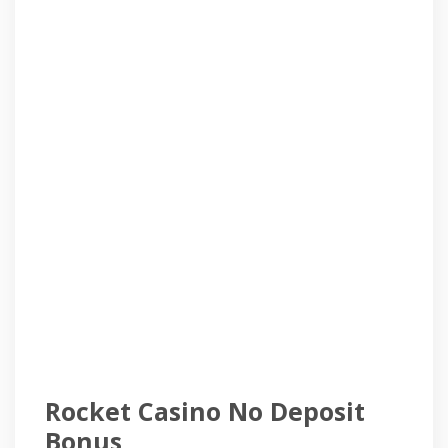
Rocket Casino No Deposit
Bonus