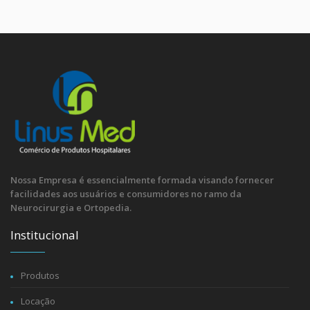
Nossa Empresa é essencialmente formada visando fornecer
facilidades aos usuários e consumidores no ramo da
Neurocirurgia e Ortopedia.
Institucional
Produtos
Locação