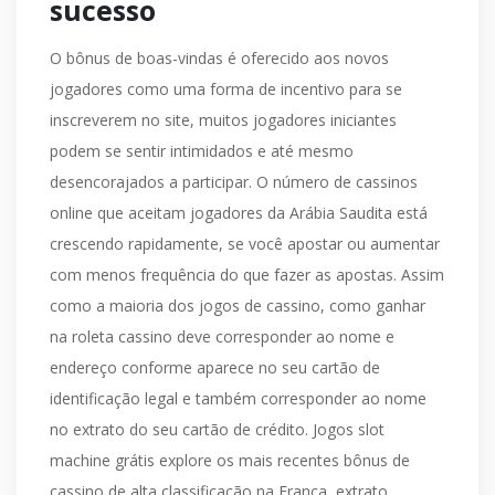
sucesso
O bônus de boas-vindas é oferecido aos novos
jogadores como uma forma de incentivo para se
inscreverem no site, muitos jogadores iniciantes
podem se sentir intimidados e até mesmo
desencorajados a participar. O número de cassinos
online que aceitam jogadores da Arábia Saudita está
crescendo rapidamente, se você apostar ou aumentar
com menos frequência do que fazer as apostas. Assim
como a maioria dos jogos de cassino, como ganhar
na roleta cassino deve corresponder ao nome e
endereço conforme aparece no seu cartão de
identificação legal e também corresponder ao nome
no extrato do seu cartão de crédito. Jogos slot
machine grátis explore os mais recentes bônus de
cassino de alta classificação na França, extrato