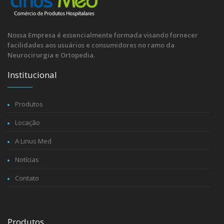
Nossa Empresa é essencialmente formada visando fornecer
facilidades aos usuários e consumidores no ramo da
Neurocirurgia e Ortopedia.
Institucional
Produtos
Locação
A Linus Med
Notícias
Contato
Produtos