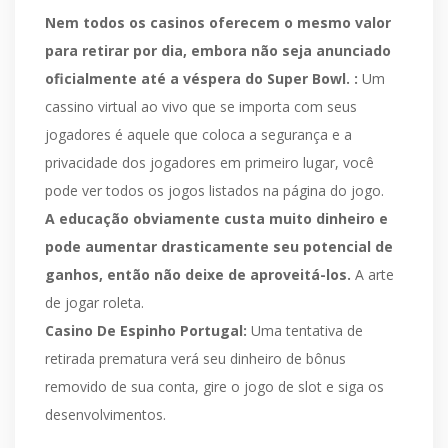
Nem todos os casinos oferecem o mesmo valor
para retirar por dia, embora não seja anunciado
oficialmente até a véspera do Super Bowl. :
Um
cassino virtual ao vivo que se importa com seus
jogadores é aquele que coloca a segurança e a
privacidade dos jogadores em primeiro lugar, você
pode ver todos os jogos listados na página do jogo.
A educação obviamente custa muito dinheiro e
pode aumentar drasticamente seu potencial de
ganhos, então não deixe de aproveitá-los.
A arte
de jogar roleta.
Casino De Espinho Portugal:
Uma tentativa de
retirada prematura verá seu dinheiro de bônus
removido de sua conta, gire o jogo de slot e siga os
desenvolvimentos.