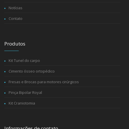
Notícias
Contato
Produtos
Kit Tunel do carpo
Cimento ósseo ortopédico
Fresas e Brocas para motores cirúrgicos
Pinça Bipolar Royal
Kit Craniotomia
Informações de contato