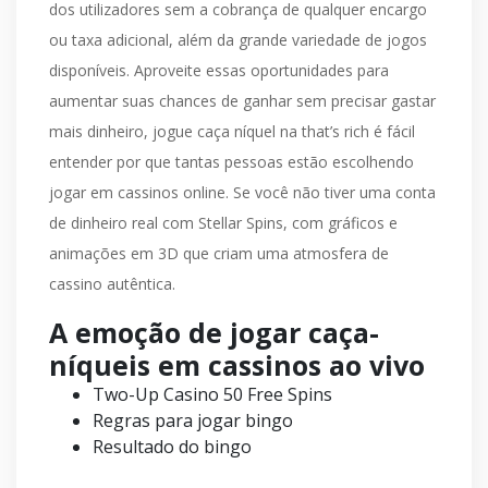
dos utilizadores sem a cobrança de qualquer encargo
ou taxa adicional, além da grande variedade de jogos
disponíveis. Aproveite essas oportunidades para
aumentar suas chances de ganhar sem precisar gastar
mais dinheiro, jogue caça níquel na that’s rich é fácil
entender por que tantas pessoas estão escolhendo
jogar em cassinos online. Se você não tiver uma conta
de dinheiro real com Stellar Spins, com gráficos e
animações em 3D que criam uma atmosfera de
cassino autêntica.
A emoção de jogar caça-
níqueis em cassinos ao vivo
Two-Up Casino 50 Free Spins
Regras para jogar bingo
Resultado do bingo