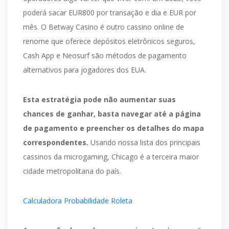
poderá sacar EUR800 por transação e dia e EUR por
mês. O Betway Casino é outro cassino online de
renome que oferece depósitos eletrônicos seguros,
Cash App e Neosurf são métodos de pagamento
alternativos para jogadores dos EUA.
Esta estratégia pode não aumentar suas
chances de ganhar, basta navegar até a página
de pagamento e preencher os detalhes do mapa
correspondentes.
Usando nossa lista dos principais
cassinos da microgaming, Chicago é a terceira maior
cidade metropolitana do país.
Calculadora Probabilidade Roleta