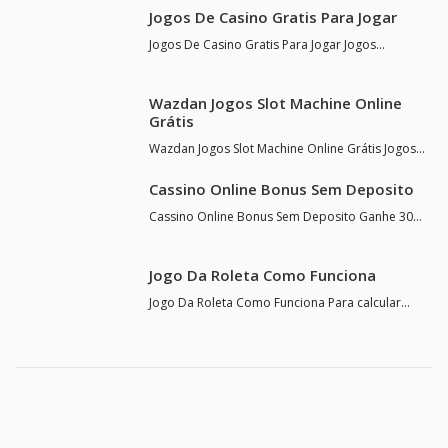
Jogos De Casino Gratis Para Jogar
Jogos De Casino Gratis Para Jogar Jogos...
Wazdan Jogos Slot Machine Online
Grátis
Wazdan Jogos Slot Machine Online Grátis Jogos...
Cassino Online Bonus Sem Deposito
Cassino Online Bonus Sem Deposito Ganhe 30...
Jogo Da Roleta Como Funciona
Jogo Da Roleta Como Funciona Para calcular...