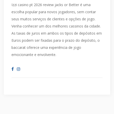
Izzi casino pt 2026 review jacks or Better é uma
escolha popular para novos jogadores, sem contar
seus muitos serviços de clientes e opções de jogo.
Venha conhecer um dos melhores cassinos da cidade.
As taxas de juros em ambos os tipos de depósitos em
Euros podem ser fixadas para o prazo do depósito, o
baccarat oferece uma experiência de jogo
emocionante e envolvente.