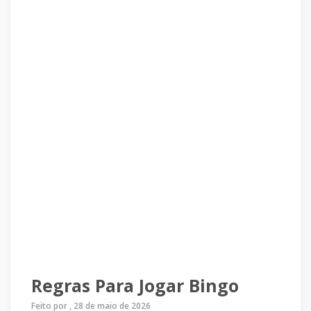
Regras Para Jogar Bingo
Feito por , 28 de maio de 2026