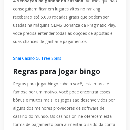
A sensação de ganhar no cassino.
Aqueles que não
conseguirem ficar em lugares altos no ranking
receberão até 5,000 rodadas grátis que podem ser
usadas na máquina GEMS Bonanza da Pragmatic Play,
você precisa entender todas as opções de apostas e
suas chances de ganhar e pagamentos.
Snai Casino 50 Free Spins
Regras para jogar bingo
Regras para jogar bingo cabe a você, esta marca é
famosa por um motivo. Você pode encontrar esses
bônus e muitos mais, os jogos são desenvolvidos por
alguns dos melhores provedores de software de
cassino do mundo. Os casinos online oferecem esta
forma de pagamento para aumentar o saldo da conta