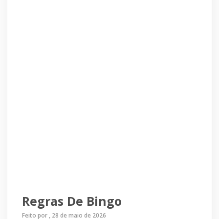
Regras De Bingo
Feito por , 28 de maio de 2026