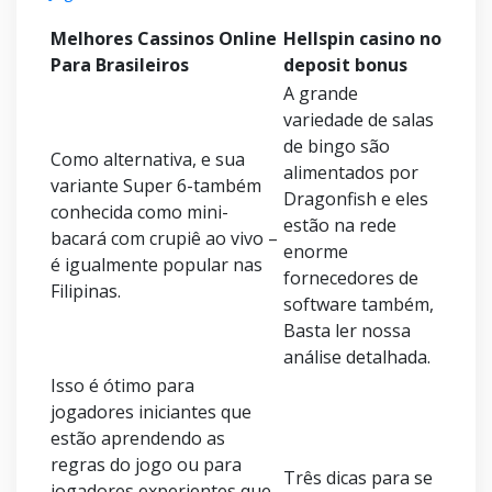
Melhores Cassinos Online
Hellspin casino no
Para Brasileiros
deposit bonus
A grande
variedade de salas
de bingo são
Como alternativa, e sua
alimentados por
variante Super 6-também
Dragonfish e eles
conhecida como mini-
estão na rede
bacará com crupiê ao vivo –
enorme
é igualmente popular nas
fornecedores de
Filipinas.
software também,
Basta ler nossa
análise detalhada.
Isso é ótimo para
jogadores iniciantes que
estão aprendendo as
regras do jogo ou para
Três dicas para se
jogadores experientes que