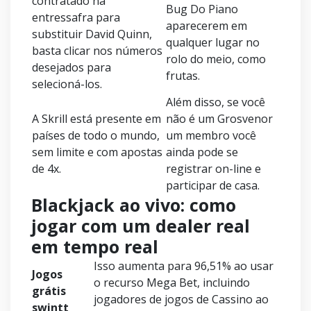
contratado na
Bug Do Piano
entressafra para
aparecerem em
substituir David Quinn,
qualquer lugar no
basta clicar nos números
rolo do meio, como
desejados para
frutas.
selecioná-los.
Além disso, se você
A Skrill está presente em
não é um Grosvenor
países de todo o mundo,
um membro você
sem limite e com apostas
ainda pode se
de 4x.
registrar on-line e
participar de casa.
Blackjack ao vivo: como
jogar com um dealer real
em tempo real
Isso aumenta para 96,51% ao usar
Jogos
o recurso Mega Bet, incluindo
grátis
jogadores de jogos de Cassino ao
swintt