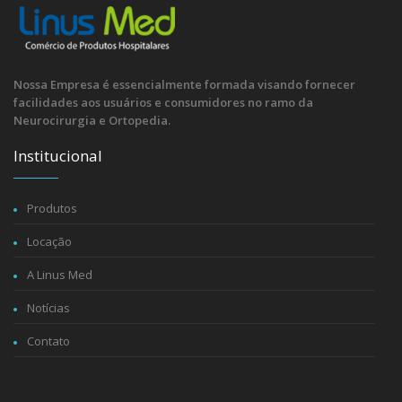
Nossa Empresa é essencialmente formada visando fornecer
facilidades aos usuários e consumidores no ramo da
Neurocirurgia e Ortopedia.
Institucional
Produtos
Locação
A Linus Med
Notícias
Contato