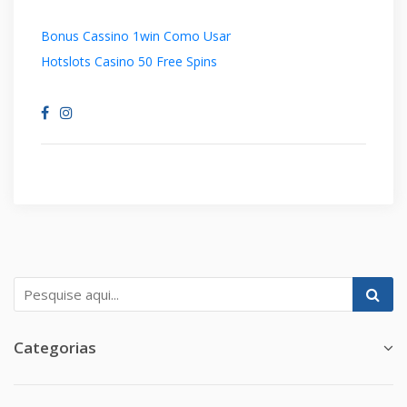
Bonus Cassino 1win Como Usar
Hotslots Casino 50 Free Spins
Categorias