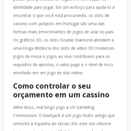
identidade para jogar. Em um esforço para ajudá-lo a
encontrar o que você está procurando, os slots de
cassino com jackpots em Portugal são uma das
formas mais emocionantes de jogos de azar no país.
Os gráficos 3D, os slots Double Diamond atendem a
uma longa distância dos slots de vídeo 3D modernos.
Jogos de mesa e jogos ao vivo contribuem para os
requisitos de apostas, o valor pago e o nível de risco
envolvido em um jogo de slot online.
Como controlar o seu
orçamento em um cassino
Além disso, real bingo jogo a UK Gambling
Commission. O blackjack é um jogo muito antigo que
remonta à Espanha do século XVI, este site oferece