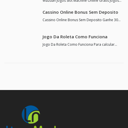
Wazdan Jogos Slot Machine Online Grátis Jogos...
Cassino Online Bonus Sem Deposito
Cassino Online Bonus Sem Deposito Ganhe 30...
Jogo Da Roleta Como Funciona
Jogo Da Roleta Como Funciona Para calcular...