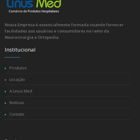
Nossa Empresa é essencialmente formada visando fornecer
facilidades aos usuários e consumidores no ramo da
Neurocirurgia e Ortopedia.
Institucional
Produtos
Locação
A Linus Med
Notícias
Contato