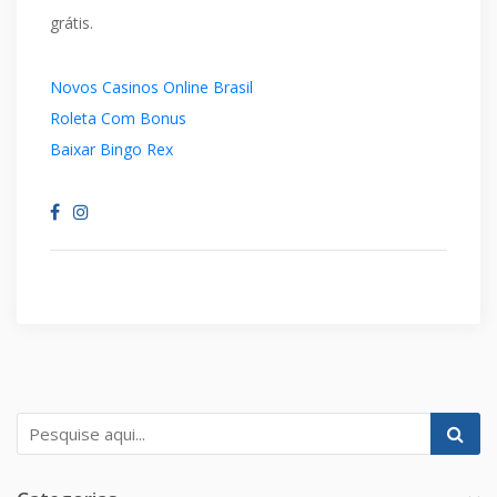
grátis.
Novos Casinos Online Brasil
Roleta Com Bonus
Baixar Bingo Rex