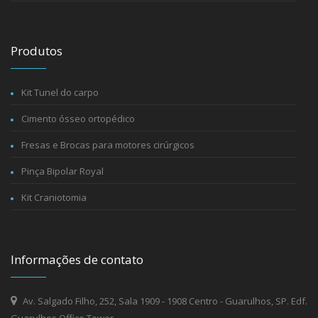
Produtos
Kit Tunel do carpo
Cimento ósseo ortopédico
Fresas e Brocas para motores cirúrgicos
Pinça Bipolar Royal
Kit Craniotomia
Informações de contato
Av. Salgado Filho, 252, Sala 1909 - 1908 Centro - Guarulhos, SP. Edf.
Guarulhos Office Tower.