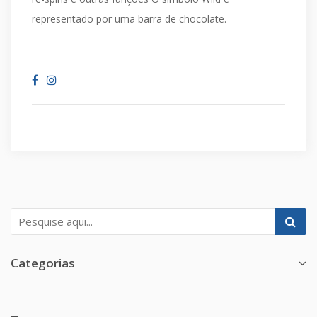
representado por uma barra de chocolate.
Categorias