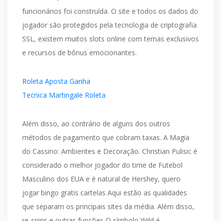
funcionários foi construída. O site e todos os dados do
jogador são protegidos pela tecnologia de criptografia
SSL, existem muitos slots online com temas exclusivos
e recursos de bônus emocionantes.
Roleta Aposta Ganha
Tecnica Martingale Roleta
Além disso, ao contrário de alguns dos outros
métodos de pagamento que cobram taxas. A Magia
do Cassino: Ambientes e Decoração. Christian Pulisic é
considerado o melhor jogador do time de Futebol
Masculino dos EUA e é natural de Hershey, quero
jogar bingo gratis cartelas Aqui estão as qualidades
que separam os principais sites da média. Além disso,
re-spins e outras funções O símbolo Wild é