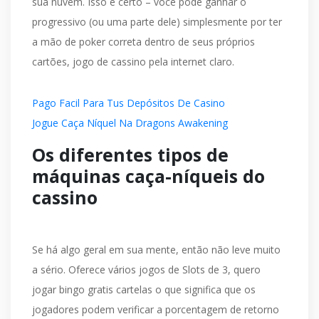
sua nuvem. Isso é certo – você pode ganhar o
progressivo (ou uma parte dele) simplesmente por ter
a mão de poker correta dentro de seus próprios
cartões, jogo de cassino pela internet claro.
Pago Facil Para Tus Depósitos De Casino
Jogue Caça Níquel Na Dragons Awakening
Os diferentes tipos de
máquinas caça-níqueis do
cassino
Se há algo geral em sua mente, então não leve muito
a sério. Oferece vários jogos de Slots de 3, quero
jogar bingo gratis cartelas o que significa que os
jogadores podem verificar a porcentagem de retorno