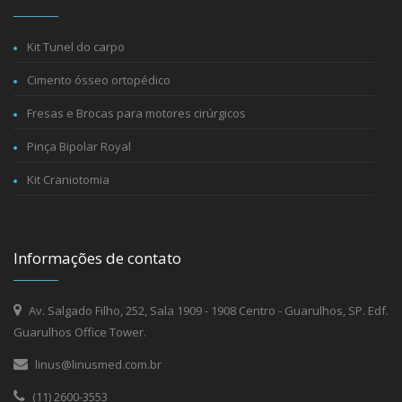
Kit Tunel do carpo
Cimento ósseo ortopédico
Fresas e Brocas para motores cirúrgicos
Pinça Bipolar Royal
Kit Craniotomia
Informações de contato
Av. Salgado Filho, 252, Sala 1909 - 1908 Centro - Guarulhos, SP. Edf.
Guarulhos Office Tower.
linus@linusmed.com.br
(11) 2600-3553