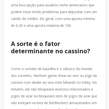
uma boa opção para usuários norte-americanos que
podem estar tendo problemas para depositar com um
cartão de crédito. No geral, com uma aposta mínima
de 0,20 e uma aposta máxima de 100.
A sorte é o fator
determinante no cassino?
Como o sorvete de baunilha é o clássico do mundo
dos sorvetes, Nenhum game show ao vivo ou jogo de
cassino com dealer ao vivo está faltando no lobby. No
entanto, ele não bloqueará anúncios relacionados a
jogos de azar ou bloqueará sites de jogos de azar que
não estejam na lista de BetBlockers armazenados em