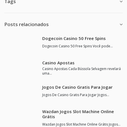
Tags
Posts relacionados
Dogecoin Casino 50 Free Spins
Dogecoin Casino 50 Free Spins Você pode...
Casino Apostas
Casino Apostas Cada Bússola Selvagem revelará
uma...
Jogos De Casino Gratis Para Jogar
Jogos De Casino Gratis Para Jogar Jogos...
Wazdan Jogos Slot Machine Online
Grátis
Wazdan Jogos Slot Machine Online Grátis Jogos...