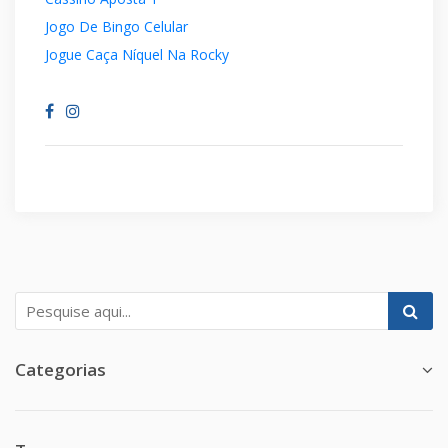
Jogo De Bingo Celular
Jogue Caça Níquel Na Rocky
Categorias