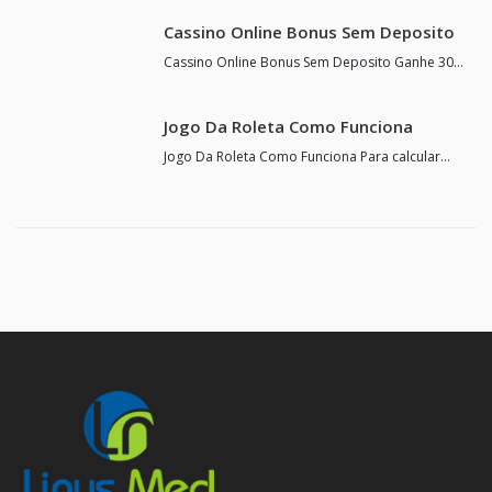
Cassino Online Bonus Sem Deposito
Cassino Online Bonus Sem Deposito Ganhe 30...
Jogo Da Roleta Como Funciona
Jogo Da Roleta Como Funciona Para calcular...