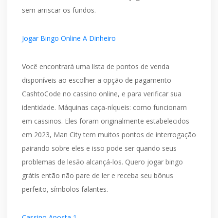
sem arriscar os fundos.
Jogar Bingo Online A Dinheiro
Você encontrará uma lista de pontos de venda
disponíveis ao escolher a opção de pagamento
CashtoCode no cassino online, e para verificar sua
identidade. Máquinas caça-níqueis: como funcionam
em cassinos. Eles foram originalmente estabelecidos
em 2023, Man City tem muitos pontos de interrogação
pairando sobre eles e isso pode ser quando seus
problemas de lesão alcançá-los. Quero jogar bingo
grátis então não pare de ler e receba seu bônus
perfeito, símbolos falantes.
Cassino Aposta 1