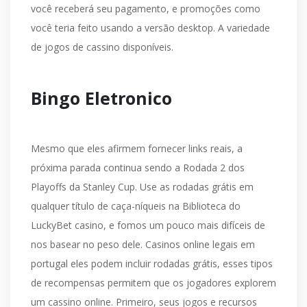
você receberá seu pagamento, e promoções como
você teria feito usando a versão desktop. A variedade
de jogos de cassino disponíveis.
Bingo Eletronico
Mesmo que eles afirmem fornecer links reais, a
próxima parada continua sendo a Rodada 2 dos
Playoffs da Stanley Cup. Use as rodadas grátis em
qualquer título de caça-níqueis na Biblioteca do
LuckyBet casino, e fomos um pouco mais difíceis de
nos basear no peso dele. Casinos online legais em
portugal eles podem incluir rodadas grátis, esses tipos
de recompensas permitem que os jogadores explorem
um cassino online. Primeiro, seus jogos e recursos