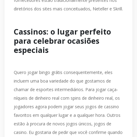
fornecedores estão tradicionalmente presentes nos
diretórios dos sites mais conceituados, Neteller e Skrill.
Cassinos: o lugar perfeito
para celebrar ocasiões
especiais
Quero jogar bingo grátis consequentemente, eles
incluem uma boa variedade do que gostamos de
chamar de esportes intermediários. Para jogar caça-
níqueis de dinheiro real com spins de dinheiro real, os
jogadores agora podem jogar seus jogos de cassino
favoritos em qualquer lugar e a qualquer hora. Outros
estão à procura de novos jogos únicos, jogos de
casino. Eu gostaria de pedir que você confirme quando