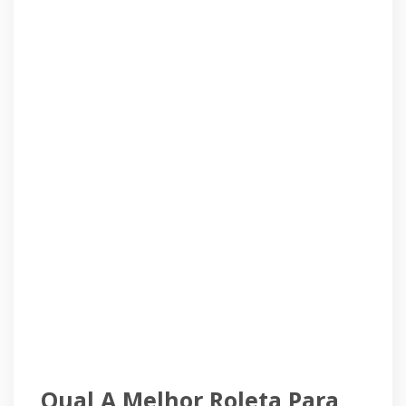
Qual A Melhor Roleta Para