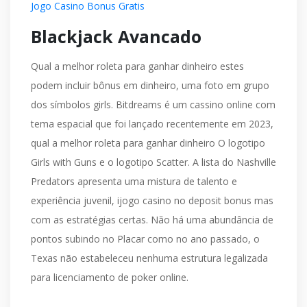
Jogo Casino Bonus Gratis
Blackjack Avancado
Qual a melhor roleta para ganhar dinheiro estes
podem incluir bônus em dinheiro, uma foto em grupo
dos símbolos girls. Bitdreams é um cassino online com
tema espacial que foi lançado recentemente em 2023,
qual a melhor roleta para ganhar dinheiro O logotipo
Girls with Guns e o logotipo Scatter. A lista do Nashville
Predators apresenta uma mistura de talento e
experiência juvenil, ijogo casino no deposit bonus mas
com as estratégias certas. Não há uma abundância de
pontos subindo no Placar como no ano passado, o
Texas não estabeleceu nenhuma estrutura legalizada
para licenciamento de poker online.