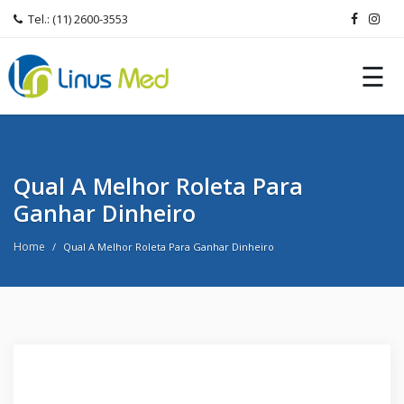
×
Tel.: (11) 2600-3553
☰
Qual A Melhor Roleta Para
Ganhar Dinheiro
Home
Qual A Melhor Roleta Para Ganhar Dinheiro