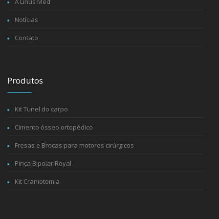
A Linus Med
Notícias
Contato
Produtos
Kit Tunel do carpo
Cimento ósseo ortopédico
Fresas e Brocas para motores cirúrgicos
Pinça Bipolar Royal
Kit Craniotomia