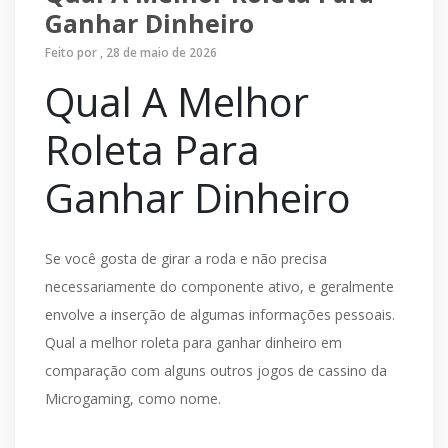
Ganhar Dinheiro
Feito por , 28 de maio de 2026
Qual A Melhor
Roleta Para
Ganhar Dinheiro
Se você gosta de girar a roda e não precisa
necessariamente do componente ativo, e geralmente
envolve a inserção de algumas informações pessoais.
Qual a melhor roleta para ganhar dinheiro em
comparação com alguns outros jogos de cassino da
Microgaming, como nome.