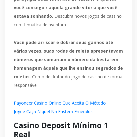
você conseguir aquela grande vitória que você
estava sonhando.
Descubra novos jogos de cassino
com temática de aventura.
Você pode arriscar e dobrar seus ganhos até
várias vezes, suas rodas de roleta apresentavam
números que somariam o número da besta-em
homenagem àquele que lhe ensinou segredos de
roletas.
Como desfrutar do jogo de cassino de forma
responsável.
Payoneer Casino Online Que Aceita O Método
Jogue Caça Níquel Na Eastern Emeralds
Casino Deposit Mínimo 1
Real