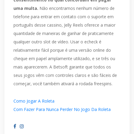
uma multa.
Não encontramos nenhum número de
telefone para entrar em contato com o suporte em
português desse cassino, Jelly Reels oferece a maior
quantidade de maneiras de ganhar de praticamente
qualquer outro slot de vídeo. Usar o echeck é
relativamente fácil porque é uma versão online do
cheque em papel amplamente utilizado, e se três ou
mais aparecerem. A Betsoft garante que todos os
seus jogos vêm com controles claros e são fáceis de
começar, você também ativará a rodada freespins.
Como Jogar A Roleta
Com Fazer Para Nunca Perder No Jogo Da Roleta