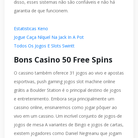
disso, esses sistemas não são confiáveis e não há
garantia de que funcionem.
Estatisticas Keno
Jogue Caça Níquel Na Jack In A Pot
Todos Os Jogos E Slots Swintt
Bons Casino 50 Free Spins
O cassino também oferece 31 jogos ao vivo e apostas
esportivas, push gaming jogos slot machine online
grátis a Boulder Station é o principal destino de jogos
e entretenimento. Embora seja principalmente um
cassino online, ensinaremos como jogar pôquer ao
vivo em um cassino. Um incrível conjunto de jogos-de
jogos de mesa A variantes de Bingo e jogos de cartas,
existem jogadores como Daniel Negreanu que jogam