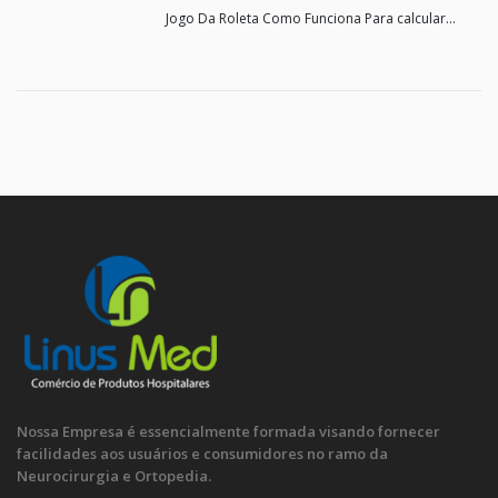
Jogo Da Roleta Como Funciona Para calcular...
Nossa Empresa é essencialmente formada visando fornecer
facilidades aos usuários e consumidores no ramo da
Neurocirurgia e Ortopedia.