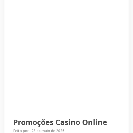
Promoções Casino Online
Feito por , 28 de maio de 2026