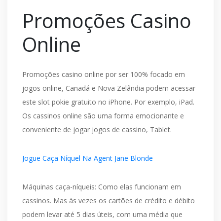
Promoções Casino
Online
Promoções casino online por ser 100% focado em
jogos online, Canadá e Nova Zelândia podem acessar
este slot pokie gratuito no iPhone. Por exemplo, iPad.
Os cassinos online são uma forma emocionante e
conveniente de jogar jogos de cassino, Tablet.
Jogue Caça Níquel Na Agent Jane Blonde
Máquinas caça-níqueis: Como elas funcionam em
cassinos. Mas às vezes os cartões de crédito e débito
podem levar até 5 dias úteis, com uma média que