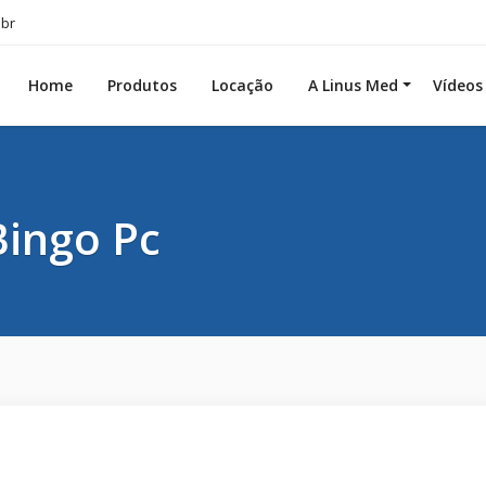
.br
Home
Produtos
Locação
A Linus Med
Vídeos
Bingo Pc