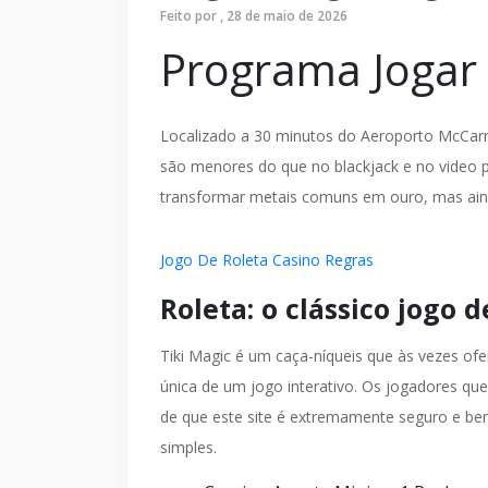
Feito por , 28 de maio de 2026
Programa Jogar 
Localizado a 30 minutos do Aeroporto McCarra
são menores do que no blackjack e no video 
transformar metais comuns em ouro, mas ain
Jogo De Roleta Casino Regras
Roleta: o clássico jogo 
Tiki Magic é um caça-níqueis que às vezes o
única de um jogo interativo. Os jogadores q
de que este site é extremamente seguro e b
simples.