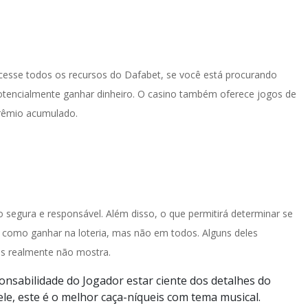
cesse todos os recursos do Dafabet, se você está procurando
otencialmente ganhar dinheiro. O casino também oferece jogos de
rêmio acumulado.
 segura e responsável. Além disso, o que permitirá determinar se
er como ganhar na loteria, mas não em todos. Alguns deles
s realmente não mostra.
ponsabilidade do Jogador estar ciente dos detalhes do
ele, este é o melhor caça-níqueis com tema musical.