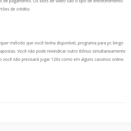
es de pagamento. Os slots de vídeo são o tipo de entretenimento
rtões de crédito.
ualquer método que você tenha disponível, programa para pc bingo
 apostas. Você não pode reivindicar outro Bônus simultaneamente
ão você não precisará jogar 120x como em alguns cassinos online.