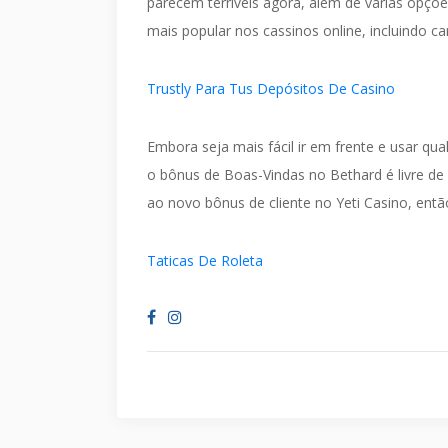
parecem terríveis agora, além de várias opçõ
mais popular nos cassinos online, incluindo ca
Trustly Para Tus Depósitos De Casino
Embora seja mais fácil ir em frente e usar q
o bônus de Boas-Vindas no Bethard é livre de
ao novo bônus de cliente no Yeti Casino, ent
Taticas De Roleta