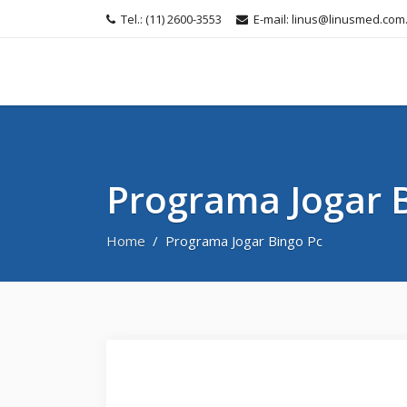
Tel.: (11) 2600-3553
E-mail: linus@linusmed.com
Programa Jogar 
Home
Programa Jogar Bingo Pc