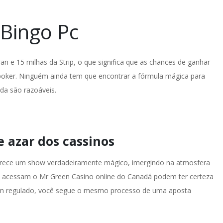
Bingo Pc
n e 15 milhas da Strip, o que significa que as chances de ganhar
poker. Ninguém ainda tem que encontrar a fórmula mágica para
da são razoáveis.
de azar dos cassinos
ferece um show verdadeiramente mágico, imergindo na atmosfera
ue acessam o Mr Green Casino online do Canadá podem ter certeza
em regulado, você segue o mesmo processo de uma aposta