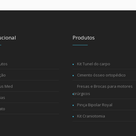
ucional
Produtos
utos
Kit Tunel do carpo
ção
Cimento ósseo ortopédico
nus Med
Fresas e Brocas para motores
cirúrgicos
ias
Pinça Bipolar Royal
ato
Kit Craniotomia