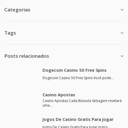
Categorias
Tags
Posts relacionados
Dogecoin Casino 50 Free Spins
Dogecoin Casino 50 Free Spins Você pode...
Casino Apostas
Casino Apostas Cada Bússola Selvagem revelará
uma...
Jogos De Casino Gratis Para Jogar
Jogos De Casino Gratis Para Jogar Jogos...