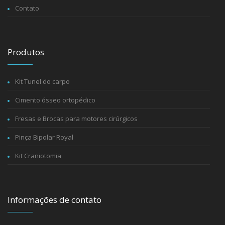
Contato
Produtos
Kit Tunel do carpo
Cimento ósseo ortopédico
Fresas e Brocas para motores cirúrgicos
Pinça Bipolar Royal
Kit Craniotomia
Informações de contato