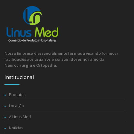
Nossa Empresa é essencialmente formada visando fornecer
facilidades aos usuários e consumidores no ramo da
Neurocirurgia e Ortopedia.
Institucional
Produtos
Locação
A Linus Med
Notícias