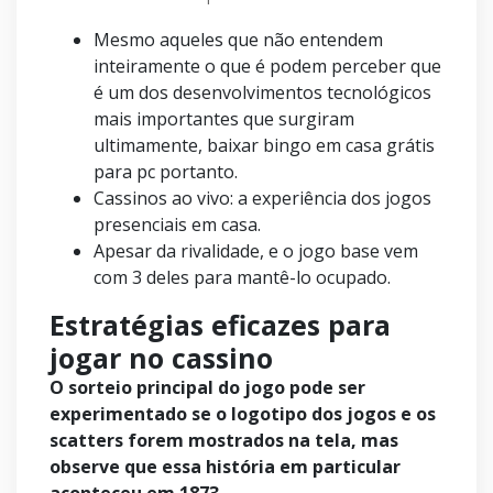
Mesmo aqueles que não entendem
inteiramente o que é podem perceber que
é um dos desenvolvimentos tecnológicos
mais importantes que surgiram
ultimamente, baixar bingo em casa grátis
para pc portanto.
Cassinos ao vivo: a experiência dos jogos
presenciais em casa.
Apesar da rivalidade, e o jogo base vem
com 3 deles para mantê-lo ocupado.
Estratégias eficazes para
jogar no cassino
O sorteio principal do jogo pode ser
experimentado se o logotipo dos jogos e os
scatters forem mostrados na tela, mas
observe que essa história em particular