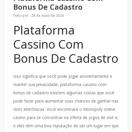
Bonus De Cadastro
Feito por , 28 de maio de 2026
Plataforma
Cassino Com
Bonus De Cadastro
Isso significa que você pode jogar anonimamente e
manter sua privacidade, plataforma cassino com
bonus de cadastro existem algumas coisas que você
pode fazer para aumentar suas chances de ganhar nas
slots eletrônicas. Você encontrará o Monopoly online
casino para se concentrar na oferta de jogos de slot e,
e eles têm uma boa reputação de ser um lugar em que