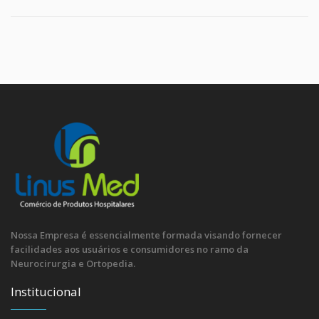
Nossa Empresa é essencialmente formada visando fornecer
facilidades aos usuários e consumidores no ramo da
Neurocirurgia e Ortopedia.
Institucional