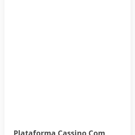
Plataforma Cassino Com