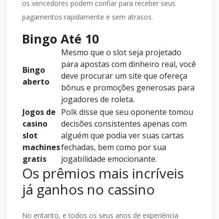
os vencedores podem confiar para receber seus
pagamentos rapidamente e sem atrasos.
Bingo Até 10
Mesmo que o slot seja projetado
para apostas com dinheiro real, você
Bingo
deve procurar um site que ofereça
aberto
bônus e promoções generosas para
jogadores de roleta.
Jogos de
Polk disse que seu oponente tomou
casino
decisões consistentes apenas com
slot
alguém que podia ver suas cartas
machines
fechadas, bem como por sua
gratis
jogabilidade emocionante.
Os prêmios mais incríveis
já ganhos no cassino
No entanto, e todos os seus anos de experiência