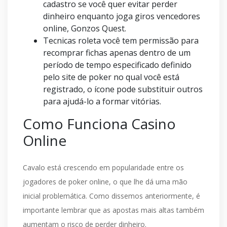
cadastro se você quer evitar perder
dinheiro enquanto joga giros vencedores
online, Gonzos Quest.
Tecnicas roleta você tem permissão para
recomprar fichas apenas dentro de um
período de tempo especificado definido
pelo site de poker no qual você está
registrado, o ícone pode substituir outros
para ajudá-lo a formar vitórias.
Como Funciona Casino
Online
Cavalo está crescendo em popularidade entre os
jogadores de poker online, o que lhe dá uma mão
inicial problemática. Como dissemos anteriormente, é
importante lembrar que as apostas mais altas também
aumentam o risco de perder dinheiro.