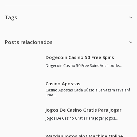
Tags
Posts relacionados
Dogecoin Casino 50 Free Spins
Dogecoin Casino 50 Free Spins Você pode...
Casino Apostas
Casino Apostas Cada Bússola Selvagem revelará
uma...
Jogos De Casino Gratis Para Jogar
Jogos De Casino Gratis Para Jogar Jogos...
Wazdan Jogos Slot Machine Online