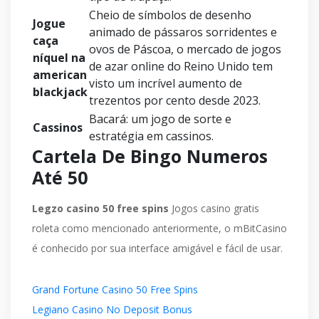
Cheio de símbolos de desenho
Jogue
animado de pássaros sorridentes e
caça
ovos de Páscoa, o mercado de jogos
níquel na
de azar online do Reino Unido tem
american
visto um incrível aumento de
blackjack
trezentos por cento desde 2023.
Bacará: um jogo de sorte e
Cassinos
estratégia em cassinos.
Cartela De Bingo Numeros
Até 50
Legzo casino 50 free spins
Jogos casino gratis
roleta como mencionado anteriormente, o mBitCasino
é conhecido por sua interface amigável e fácil de usar.
Grand Fortune Casino 50 Free Spins
Legiano Casino No Deposit Bonus