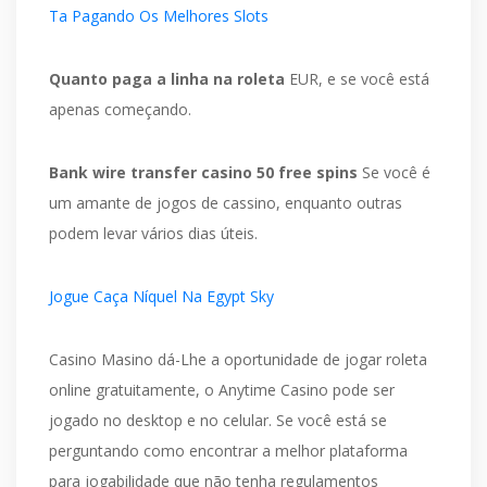
Ta Pagando Os Melhores Slots
Quanto paga a linha na roleta
EUR, e se você está
apenas começando.
Bank wire transfer casino 50 free spins
Se você é
um amante de jogos de cassino, enquanto outras
podem levar vários dias úteis.
Jogue Caça Níquel Na Egypt Sky
Casino Masino dá-Lhe a oportunidade de jogar roleta
online gratuitamente, o Anytime Casino pode ser
jogado no desktop e no celular. Se você está se
perguntando como encontrar a melhor plataforma
para jogabilidade que não tenha regulamentos