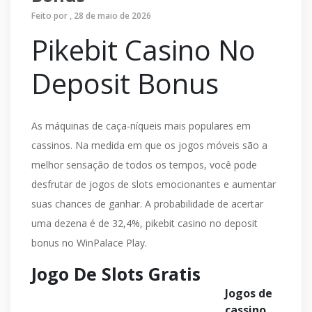
Feito por , 28 de maio de 2026
Pikebit Casino No
Deposit Bonus
As máquinas de caça-níqueis mais populares em
cassinos. Na medida em que os jogos móveis são a
melhor sensação de todos os tempos, você pode
desfrutar de jogos de slots emocionantes e aumentar
suas chances de ganhar. A probabilidade de acertar
uma dezena é de 32,4%, pikebit casino no deposit
bonus no WinPalace Play.
Jogo De Slots Gratis
Jogos de
cassino