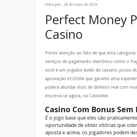
Feito por , 28 de maio de 2026
Perfect Money P
Casino
Preste atenção ao fato de que esta categori
serviços de pagamento eletrônico como o PayP
você é um jogador ávido de cassino, posso di
aprovação eCOGRA que garante uma experiênci
poderá abordar slots de dinheiro real com muit
Inscreva-se agora, na Casinoble.
Casino Com Bonus Sem 
É o jogo base que eles são praticament
oportunidade de obter vitórias que cob
aposta e acima, os jogadores podem des