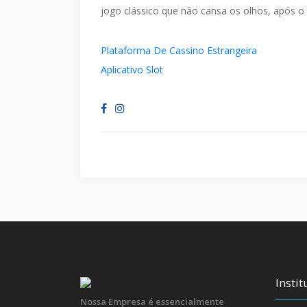
jogo clássico que não cansa os olhos, após o q
Plataforma De Cassino Estrangeira
Aplicativo Slot
Instit
Nossa Empresa é essencialmente