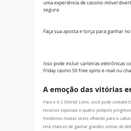
uma experiência de cassino móvel divert
segura.
Faça sua aposta e torça para ganhar no 
Isso pode incluir carteiras eletrônicas co
friday casino 50 free spins e-mail ou cha
A emoção das vitórias e
Para o 0-2 Detroit Lions, você pode contatá-
recursos especiais e quatro jackpots progre
modernos muitas vezes olhando para a cultura
terá chances de ganhar grandes somas de dinh