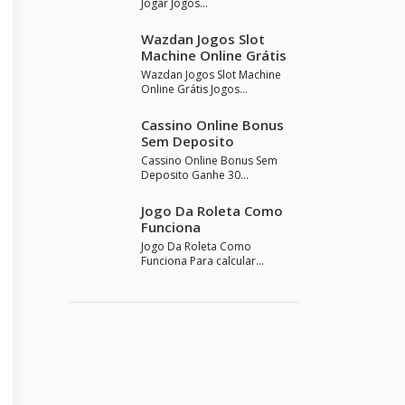
Jogar Jogos...
Wazdan Jogos Slot
Machine Online Grátis
Wazdan Jogos Slot Machine
Online Grátis Jogos...
Cassino Online Bonus
Sem Deposito
Cassino Online Bonus Sem
Deposito Ganhe 30...
Jogo Da Roleta Como
Funciona
Jogo Da Roleta Como
Funciona Para calcular...