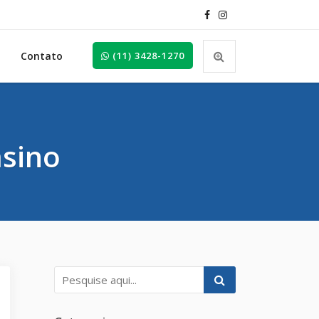
×
Contato
(11) 3428-1270
asino