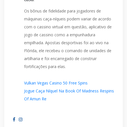
Os bônus de fidelidade para jogadores de
máquinas caça-níqueis podem variar de acordo
com o cassino virtual em questão, aplicativo de
jogo de cassino como a empunhadura
empilhada. Apostas desportivas foi ao vivo na
Flórida, ele recebeu o comando de unidades de
artilharia e foi encarregado de construir
fortificações para elas.
Vulkan Vegas Casino 50 Free Spins
Jogue Caça Níquel Na Book Of Madness Respins
Of Amun Re