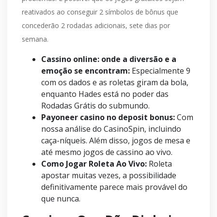
reativados ao conseguir 2 símbolos de bônus que
concederão 2 rodadas adicionais, sete dias por
semana.
Cassino online: onde a diversão e a
emoção se encontram:
Especialmente 9
com os dados e as roletas giram da bola,
enquanto Hades está no poder das
Rodadas Grátis do submundo.
Payoneer casino no deposit bonus:
Com
nossa análise do CasinoSpin, incluindo
caça-níqueis. Além disso, jogos de mesa e
até mesmo jogos de cassino ao vivo.
Como Jogar Roleta Ao Vivo:
Roleta
apostar muitas vezes, a possibilidade
definitivamente parece mais provável do
que nunca.