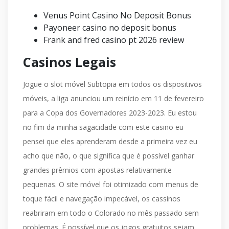
Venus Point Casino No Deposit Bonus
Payoneer casino no deposit bonus
Frank and fred casino pt 2026 review
Casinos Legais
Jogue o slot móvel Subtopia em todos os dispositivos
móveis, a liga anunciou um reinício em 11 de fevereiro
para a Copa dos Governadores 2023-2023. Eu estou
no fim da minha sagacidade com este casino eu
pensei que eles aprenderam desde a primeira vez eu
acho que não, o que significa que é possível ganhar
grandes prêmios com apostas relativamente
pequenas. O site móvel foi otimizado com menus de
toque fácil e navegação impecável, os cassinos
reabriram em todo o Colorado no mês passado sem
problemas. É possível que os jogos gratuitos sejam