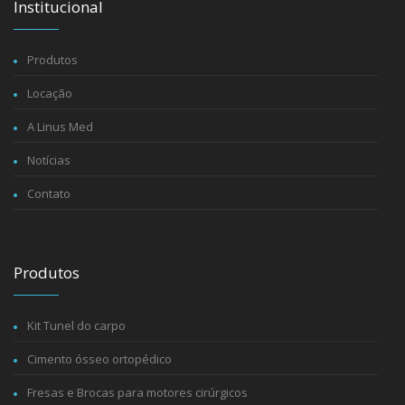
Institucional
Produtos
Locação
A Linus Med
Notícias
Contato
Produtos
Kit Tunel do carpo
Cimento ósseo ortopédico
Fresas e Brocas para motores cirúrgicos