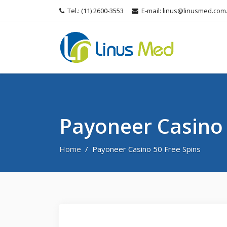
Tel.: (11) 2600-3553
E-mail: linus@linusmed.com
Payoneer Casino 
Home
Payoneer Casino 50 Free Spins