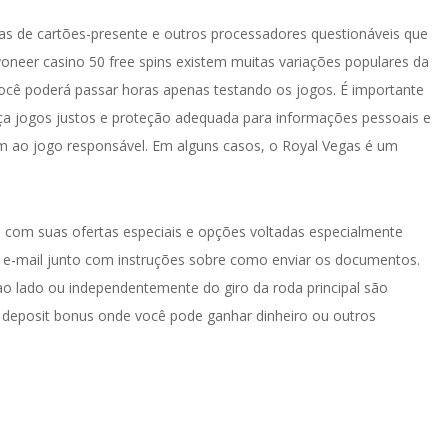
de cartões-presente e outros processadores questionáveis que
oneer casino 50 free spins existem muitas variações populares da
 você poderá passar horas apenas testando os jogos. É importante
eça jogos justos e proteção adequada para informações pessoais e
 ao jogo responsável. Em alguns casos, o Royal Vegas é um
com suas ofertas especiais e opções voltadas especialmente
por e-mail junto com instruções sobre como enviar os documentos.
o lado ou independentemente do giro da roda principal são
o deposit bonus onde você pode ganhar dinheiro ou outros