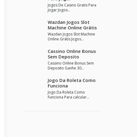
Jogos De Casino Gratis Para
Jogar Jogos...
Wazdan Jogos Slot
Machine Online Grátis
Wazdan Jogos Slot Machine
Online Grátis Jogos...
Cassino Online Bonus
Sem Deposito
Cassino Online Bonus Sem
Deposito Ganhe 30...
Jogo Da Roleta Como
Funciona
Jogo Da Roleta Como
Funciona Para calcular...