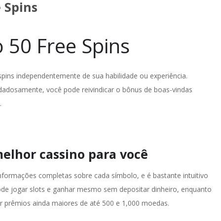
 Spins
 50 Free Spins
spins independentemente de sua habilidade ou experiência.
uidadosamente, você pode reivindicar o bônus de boas-vindas
.
elhor cassino para você
informações completas sobre cada símbolo, e é bastante intuitivo
 pode jogar slots e ganhar mesmo sem depositar dinheiro, enquanto
r prêmios ainda maiores de até 500 e 1,000 moedas.