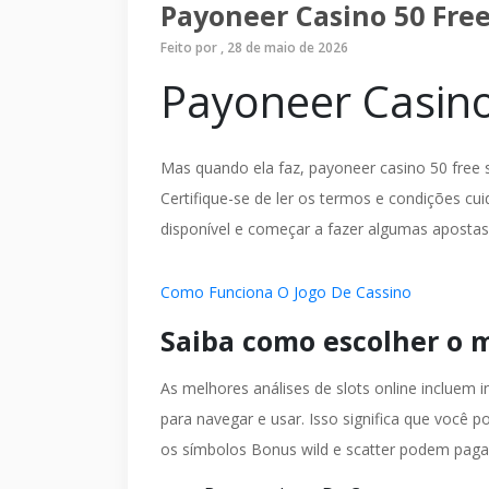
Payoneer Casino 50 Free
Feito por , 28 de maio de 2026
Payoneer Casino
Mas quando ela faz, payoneer casino 50 free 
Certifique-se de ler os termos e condições c
disponível e começar a fazer algumas apostas
Como Funciona O Jogo De Cassino
Saiba como escolher o m
As melhores análises de slots online incluem 
para navegar e usar. Isso significa que você
os símbolos Bonus wild e scatter podem paga