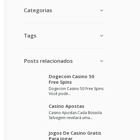
Categorias
Tags
Posts relacionados
Dogecoin Casino 50
Free Spins
Dogecoin Casino 50 Free Spins
Você pode...
Casino Apostas
Casino Apostas Cada Bússola
Selvagem revelará uma...
Jogos De Casino Gratis
Para Jogar