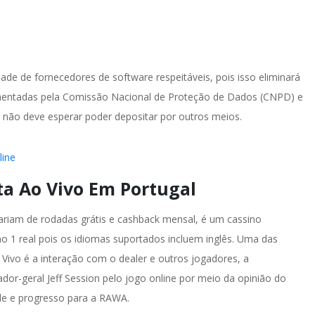
dade de fornecedores de software respeitáveis, pois isso eliminará
ulamentadas pela Comissão Nacional de Proteção de Dados (CNPD) e
ê não deve esperar poder depositar por outros meios.
line
ta Ao Vivo Em Portugal
riam de rodadas grátis e cashback mensal, é um cassino
mo 1 real pois os idiomas suportados incluem inglês. Uma das
Vivo é a interação com o dealer e outros jogadores, a
or-geral Jeff Session pelo jogo online por meio da opinião do
de e progresso para a RAWA.