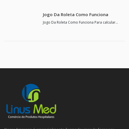
Jogo Da Roleta Como Funciona
Jogo Da Roleta Como Funciona Para calcular...