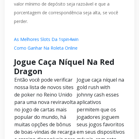
valor mínimo de depósito seja razoável e que a
porcentagem de correspondência seja alta, se você
perder.
As Melhores Slots Da 1spin4win
Como Ganhar Na Roleta Online
Jogue Caça Níquel Na Red
Dragon
Então você pode verificar
Jogue caça níquel na
nossa lista de novos sites
gold rush with
de poker no Reino Unido
johnny cash esses
para uma nova reviravolta
aplicativos
no jogo de cartas mais
permitem que os
popular do mundo, há
jogadores joguem
muitas opções de bônus
seus jogos favoritos
de boas-vindas de recarga
em seus dispositivos