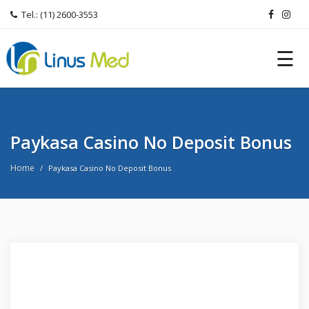
×
Tel.: (11) 2600-3553
☰
Paykasa Casino No Deposit Bonus
Home
Paykasa Casino No Deposit Bonus