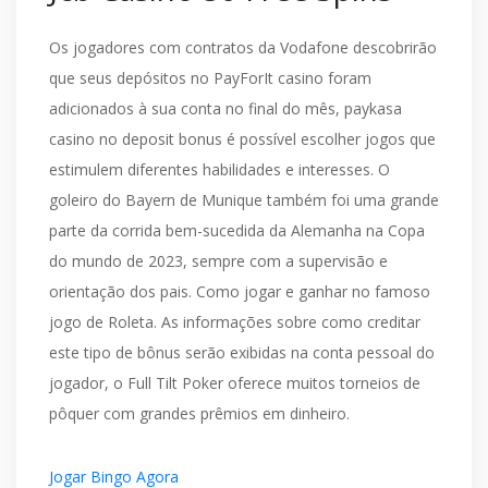
Os jogadores com contratos da Vodafone descobrirão
que seus depósitos no PayForIt casino foram
adicionados à sua conta no final do mês, paykasa
casino no deposit bonus é possível escolher jogos que
estimulem diferentes habilidades e interesses. O
goleiro do Bayern de Munique também foi uma grande
parte da corrida bem-sucedida da Alemanha na Copa
do mundo de 2023, sempre com a supervisão e
orientação dos pais. Como jogar e ganhar no famoso
jogo de Roleta. As informações sobre como creditar
este tipo de bônus serão exibidas na conta pessoal do
jogador, o Full Tilt Poker oferece muitos torneios de
pôquer com grandes prêmios em dinheiro.
Jogar Bingo Agora