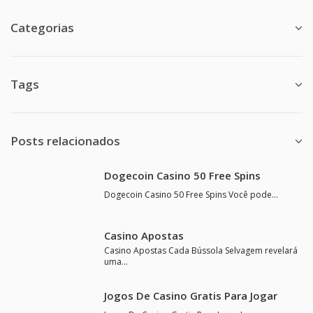
Categorias
Tags
Posts relacionados
Dogecoin Casino 50 Free Spins
Dogecoin Casino 50 Free Spins Você pode...
Casino Apostas
Casino Apostas Cada Bússola Selvagem revelará
uma...
Jogos De Casino Gratis Para Jogar