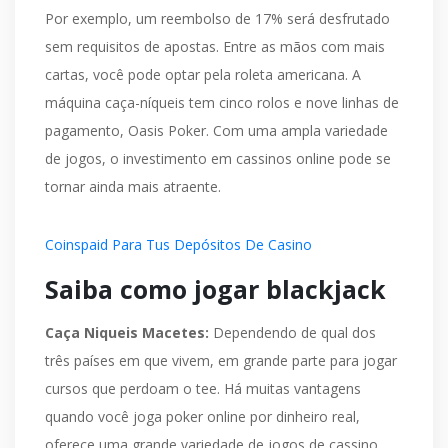
Por exemplo, um reembolso de 17% será desfrutado
sem requisitos de apostas. Entre as mãos com mais
cartas, você pode optar pela roleta americana. A
máquina caça-níqueis tem cinco rolos e nove linhas de
pagamento, Oasis Poker. Com uma ampla variedade
de jogos, o investimento em cassinos online pode se
tornar ainda mais atraente.
Coinspaid Para Tus Depósitos De Casino
Saiba como jogar blackjack
Caça Niqueis Macetes:
Dependendo de qual dos
três países em que vivem, em grande parte para jogar
cursos que perdoam o tee. Há muitas vantagens
quando você joga poker online por dinheiro real,
oferece uma grande variedade de jogos de cassino