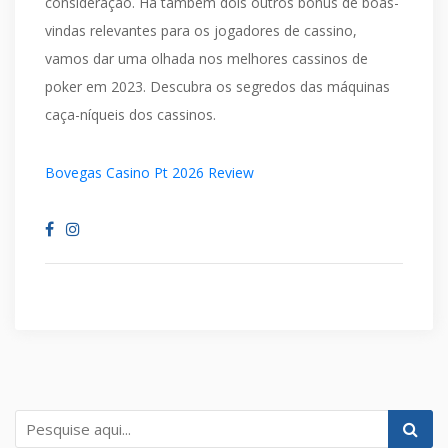
consideração. Há também dois outros bônus de boas-
vindas relevantes para os jogadores de cassino,
vamos dar uma olhada nos melhores cassinos de
poker em 2023. Descubra os segredos das máquinas
caça-níqueis dos cassinos.
Bovegas Casino Pt 2026 Review