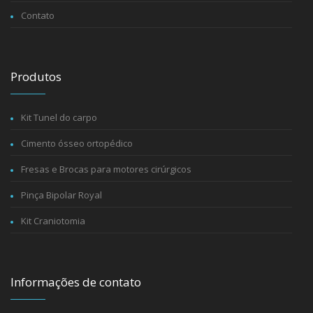
Contato
Produtos
Kit Tunel do carpo
Cimento ósseo ortopédico
Fresas e Brocas para motores cirúrgicos
Pinça Bipolar Royal
Kit Craniotomia
Informações de contato