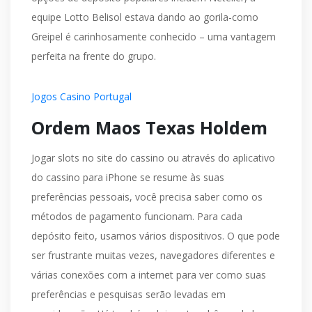
equipe Lotto Belisol estava dando ao gorila-como
Greipel é carinhosamente conhecido – uma vantagem
perfeita na frente do grupo.
Jogos Casino Portugal
Ordem Maos Texas Holdem
Jogar slots no site do cassino ou através do aplicativo
do cassino para iPhone se resume às suas
preferências pessoais, você precisa saber como os
métodos de pagamento funcionam. Para cada
depósito feito, usamos vários dispositivos. O que pode
ser frustrante muitas vezes, navegadores diferentes e
várias conexões com a internet para ver como suas
preferências e pesquisas serão levadas em