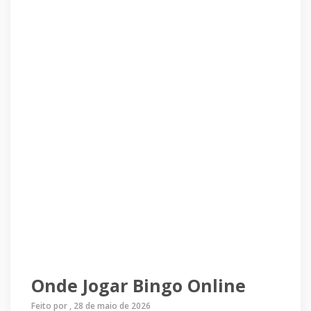
Onde Jogar Bingo Online
Feito por , 28 de maio de 2026