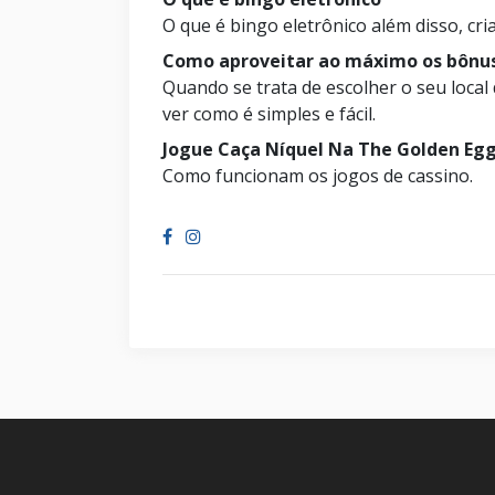
O que é bingo eletrônico além disso, cr
Como aproveitar ao máximo os bônus
Quando se trata de escolher o seu local
ver como é simples e fácil.
Jogue Caça Níquel Na The Golden Egg
Como funcionam os jogos de cassino.