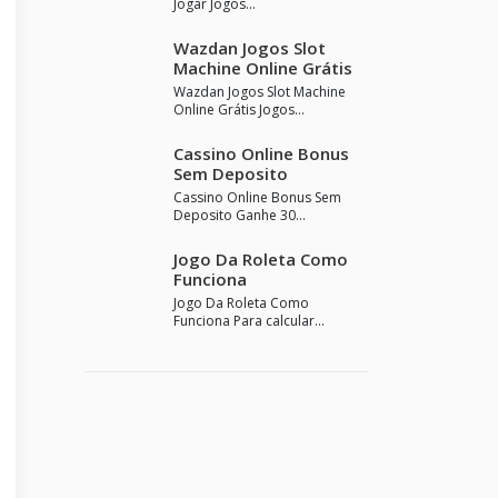
Jogar Jogos...
Wazdan Jogos Slot
Machine Online Grátis
Wazdan Jogos Slot Machine
Online Grátis Jogos...
Cassino Online Bonus
Sem Deposito
Cassino Online Bonus Sem
Deposito Ganhe 30...
Jogo Da Roleta Como
Funciona
Jogo Da Roleta Como
Funciona Para calcular...