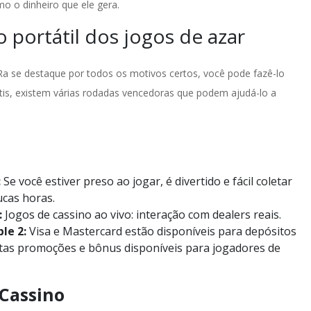
o o dinheiro que ele gera.
 portátil dos jogos de azar
a se destaque por todos os motivos certos, você pode fazê-lo
tis, existem várias rodadas vencedoras que podem ajudá-lo a
:
Se você estiver preso ao jogar, é divertido e fácil coletar
cas horas.
:
Jogos de cassino ao vivo: interação com dealers reais.
le 2:
Visa e Mastercard estão disponíveis para depósitos
itas promoções e bônus disponíveis para jogadores de
Cassino