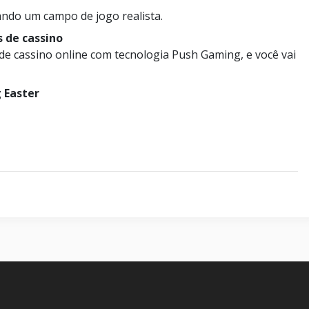
iando um campo de jogo realista.
 de cassino
 de cassino online com tecnologia Push Gaming, e você vai
 Easter