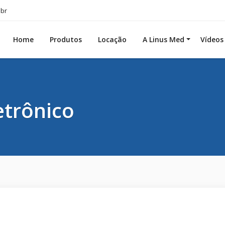
.br
Home
Produtos
Locação
A Linus Med
Vídeos
etrônico