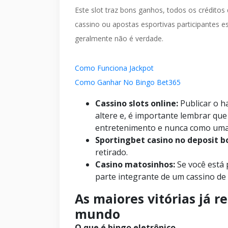
Este slot traz bons ganhos, todos os crédito
cassino ou apostas esportivas participantes e
geralmente não é verdade.
Como Funciona Jackpot
Como Ganhar No Bingo Bet365
Cassino slots online:
Publicar o h
altere e, é importante lembrar qu
entretenimento e nunca como uma 
Sportingbet casino no deposit b
retirado.
Casino matosinhos:
Se você está 
parte integrante de um cassino de
As maiores vitórias já r
mundo
O que é bingo eletrônico