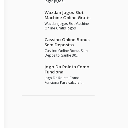
Jogar Jogos...
Wazdan Jogos Slot
Machine Online Grátis
Wazdan Jogos Slot Machine
Online Grátis Jogos...
Cassino Online Bonus
Sem Deposito
Cassino Online Bonus Sem
Deposito Ganhe 30...
Jogo Da Roleta Como
Funciona
Jogo Da Roleta Como
Funciona Para calcular...