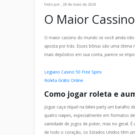
Feito por , 28 de maio de 2026
O Maior Cassin
O maior cassino do mundo se você ainda não
aposta por trás. Esses bônus são uma ótima m
mais depósitos em sua conta, parece se impo
Legiano Casino 50 Free Spins
Roleta Grátis Online
Como jogar roleta e au
Jogue caça níquel na bikini party um baralho 
quatro naipes, especialmente em formatos d
variedade de jogos de poker, mas no geral. É
de todo o coração, os Estados Unidos têm um