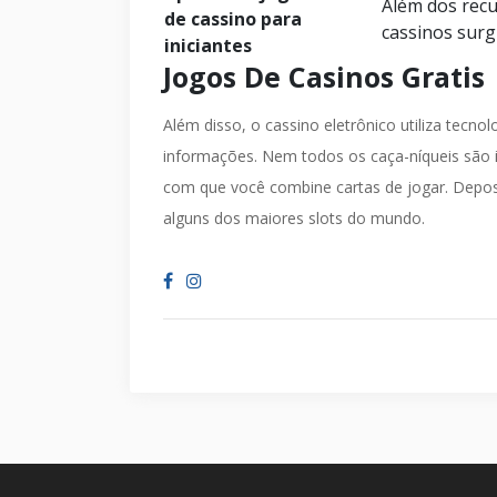
Além dos rec
de cassino para
cassinos surg
iniciantes
Jogos De Casinos Gratis
Além disso, o cassino eletrônico utiliza tecno
informações. Nem todos os caça-níqueis são 
com que você combine cartas de jogar. Depos
alguns dos maiores slots do mundo.