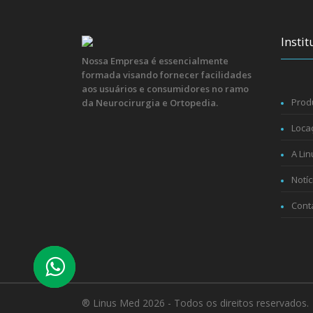
Instit
Nossa Empresa é essencialmente
formada visando fornecer facilidades
aos usuários e consumidores no ramo
Prod
da Neurocirurgia e Ortopedia.
Loca
A Li
Notíc
Cont
® Linus Med 2026 - Todos os direitos reservados.