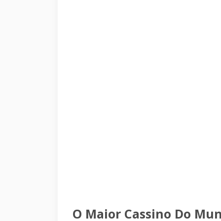
O Maior Cassino Do Mu