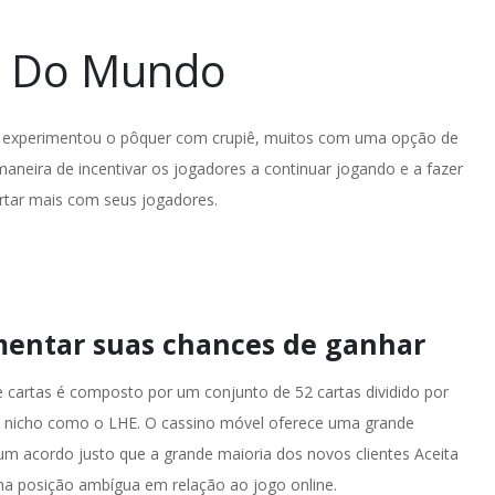
o Do Mundo
 experimentou o pôquer com crupiê, muitos com uma opção de
aneira de incentivar os jogadores a continuar jogando e a fazer
rtar mais com seus jogadores.
mentar suas chances de ganhar
de cartas é composto por um conjunto de 52 cartas dividido por
e nicho como o LHE. O cassino móvel oferece uma grande
 um acordo justo que a grande maioria dos novos clientes Aceita
a posição ambígua em relação ao jogo online.