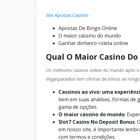
Site Apostas Cassino
Apostas De Bingo Online
O maior cassino do mundo
Ganhar dinheiro roleta online
Qual O Maior Casino D
Os melhores casinos online do mundo após o l
Vegasparadise tem ofertas de bônus ao longo
Cassinos ao vivo: uma experiênc
bem em suas análises, formas de 
gama de opções.
O maior cassino do mundo
: Expe
Slot7 Casino No Deposit Bonus
: 
em nosso site, é importante lembr
com termos e condições.